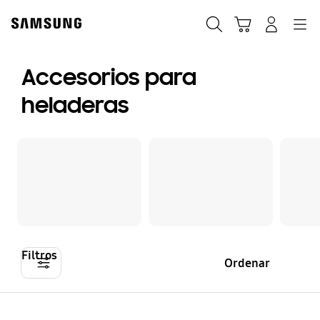
Skip
to
Búsqueda
Carrito
Navegación
Iniciar sesión
content
Accesorios para
heladeras
Filtros
Ordenar