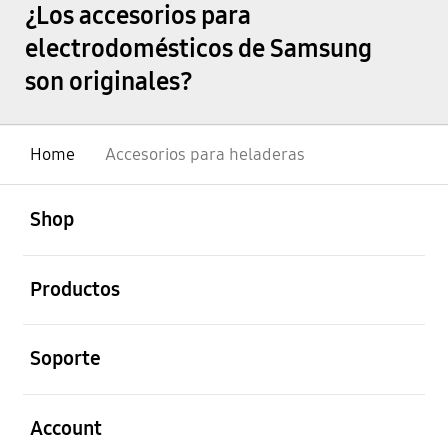
¿Los accesorios para
electrodomésticos de Samsung
son originales?
Home
Accesorios para heladeras
abierto
Footer Navigation
Shop
abierto
Productos
abierto
Soporte
abierto
Account