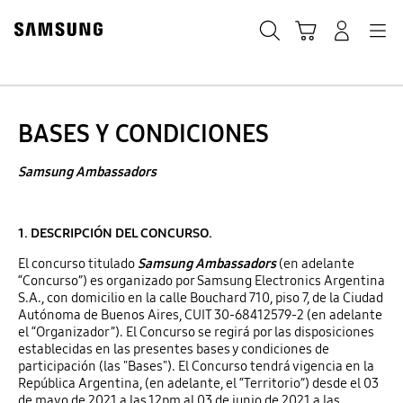
Skip
to
Búsqueda
Carrito
Navegación
Iniciar sesión
content
Caducado
BASES Y CONDICIONES
Convocatoria
Samsung Ambassadors
Samsung
1. DESCRIPCIÓN DEL CONCURSO.
Ambassadors
El concurso titulado
Samsung Ambassadors
(en adelante
“Concurso”) es organizado por Samsung Electronics Argentina
Válido desde 2021-05-03 ~ 2021-06-03
S.A., con domicilio en la calle Bouchard 710, piso 7, de la Ciudad
Autónoma de Buenos Aires, CUIT 30-68412579-2 (en adelante
el “Organizador”). El Concurso se regirá por las disposiciones
establecidas en las presentes bases y condiciones de
participación (las "Bases"). El Concurso tendrá vigencia en la
República Argentina, (en adelante, el “Territorio”) desde el 03
de mayo de 2021 a las 12pm al 03 de junio de 2021 a las