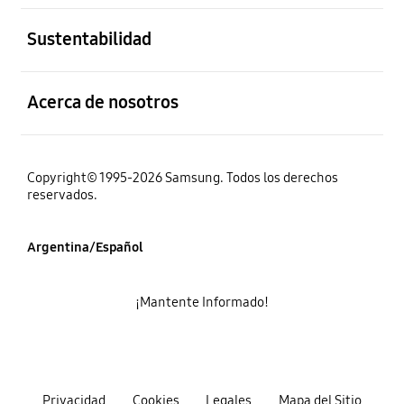
abierto
Sustentabilidad
abierto
Acerca de nosotros
Copyright© 1995-2026 Samsung. Todos los derechos
reservados.
Argentina/Español
¡Mantente Informado!
Privacidad
Cookies
Legales
Mapa del Sitio