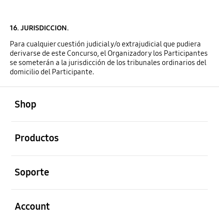
16. JURISDICCION.
Para cualquier cuestión judicial y/o extrajudicial que pudiera
derivarse de este Concurso, el Organizador y los Participantes
se someterán a la jurisdicción de los tribunales ordinarios del
domicilio del Participante.
abierto
Footer Navigation
Shop
abierto
Productos
abierto
Soporte
abierto
Account