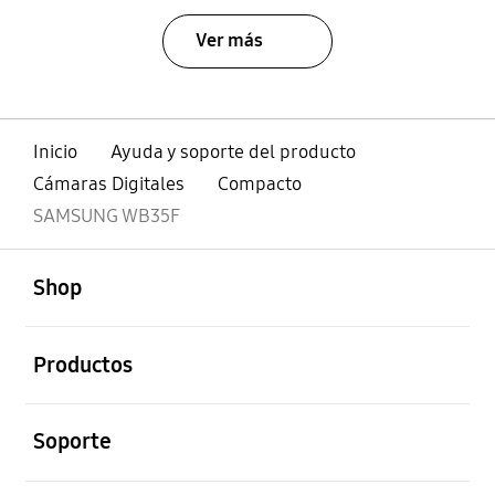
Ver más
Inicio
Ayuda y soporte del producto
Cámaras Digitales
Compacto
SAMSUNG WB35F
abierto
Footer Navigation
Shop
abierto
Productos
abierto
Soporte
abierto