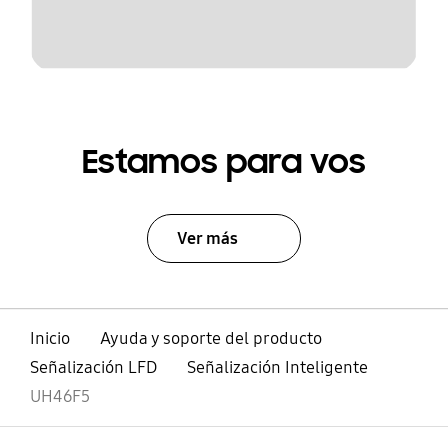
Estamos para vos
Ver más
Inicio
Ayuda y soporte del producto
Señalización LFD
Señalización Inteligente
UH46F5
abierto
Footer Navigation