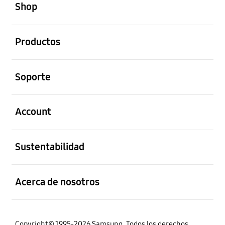
Shop
abierto
Productos
abierto
Soporte
abierto
Account
abierto
Sustentabilidad
abierto
Acerca de nosotros
Copyright© 1995-2026 Samsung. Todos los derechos