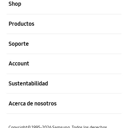
Shop
abierto
Productos
abierto
Soporte
abierto
Account
abierto
Sustentabilidad
abierto
Acerca de nosotros
Copyright© 1995-2026 Samsung. Todos los derechos