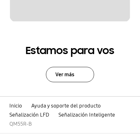
Estamos para vos
Ver más
Inicio
Ayuda y soporte del producto
Señalización LFD
Señalización Inteligente
QM55R-B
abierto
Footer Navigation