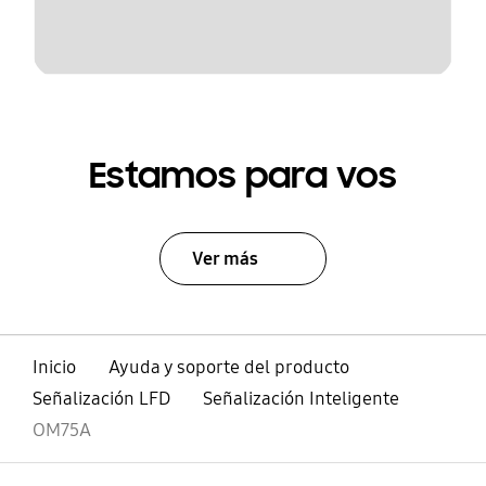
Estamos para vos
Ver más
Inicio
Ayuda y soporte del producto
Señalización LFD
Señalización Inteligente
OM75A
abierto
Footer Navigation