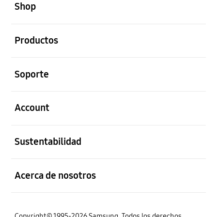
Shop
abierto
Productos
abierto
Soporte
abierto
Account
abierto
Sustentabilidad
abierto
Acerca de nosotros
Copyright© 1995-2026 Samsung. Todos los derechos