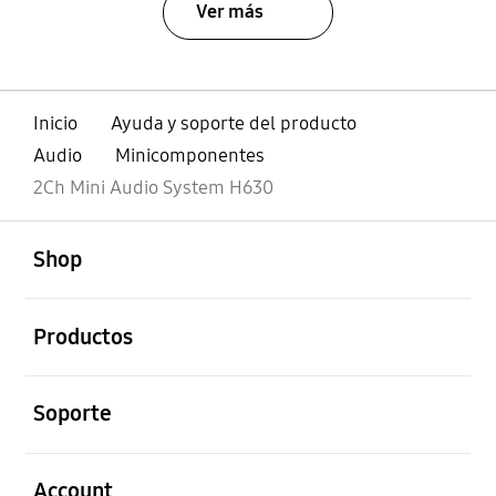
Ver más
Inicio
Ayuda y soporte del producto
Audio
Minicomponentes
2Ch Mini Audio System H630
abierto
Footer Navigation
Shop
abierto
Productos
abierto
Soporte
abierto
Account