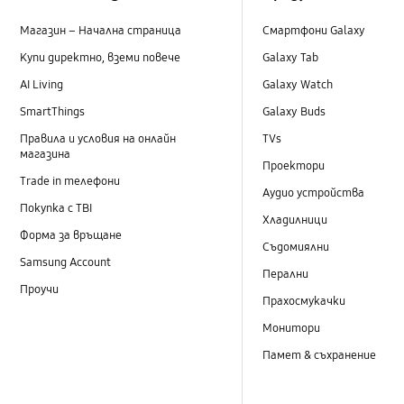
Магазин – Начална страница
Смартфони Galaxy
Купи директно, вземи повече
Galaxy Tab
AI Living
Galaxy Watch
SmartThings
Galaxy Buds
Правила и условия на онлайн
TVs
магазина
Проектори
Trade in телефони
Аудио устройства
Покупка с TBI
Хладилници
Форма за връщане
Съдомиялни
Samsung Account
Перални
Проучи
Прахосмукачки
Монитори
Памет & съхранение