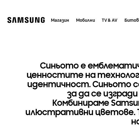
Skip
Завладяващ
to
content
Магазин
Мобилни
TV & AV
Битов
динамични,
открояващи
Синьото е емблематичн
ценностите на технолог
идентичност. Синьото се
за да се изград
Комбинираме Samsun
илюстративни цветове. Т
н