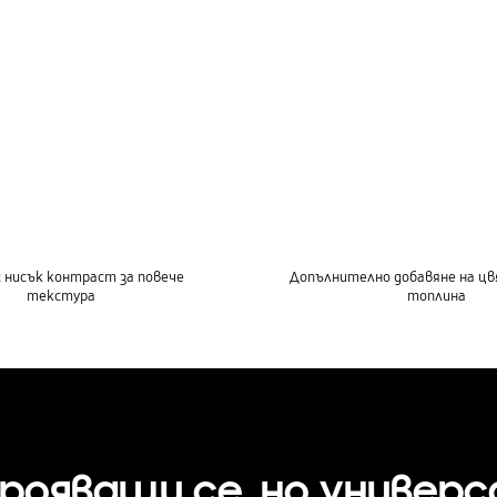
 нисък контраст за повече
Допълнително добавяне на цв
текстура
топлина
ояващи се, но универс