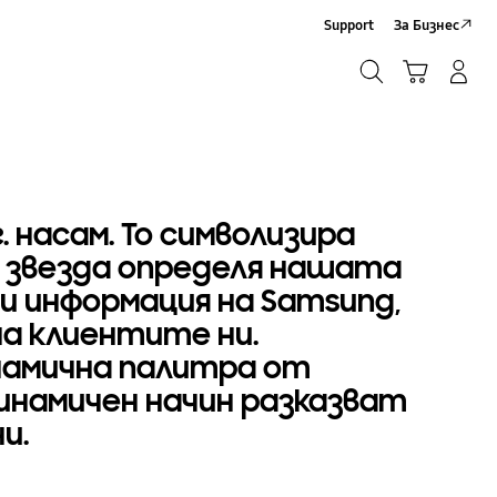
Support
За Бизнес
Търсене
Кошница
Влез/Регистрирай се
Търсене
 насам. То символизира
 звезда определя нашата
и информация на Samsung,
на клиентите ни.
инамична палитра от
инамичен начин разказват
и.