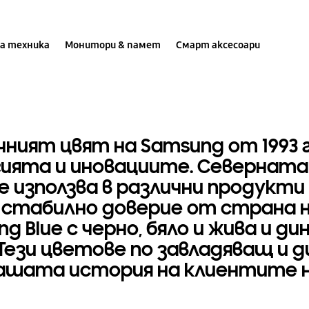
и,
а техника
Монитори & памет
Смарт аксесоари
 се
ият цвят на Samsung от 1993 г.
ията и иновациите. Северната
 използва в различни продукти 
и стабилно доверие от страна 
g Blue с черно, бяло и жива и д
ези цветове по завладяващ и д
ашата история на клиентите н