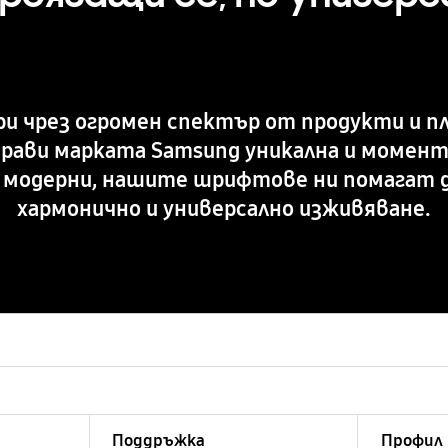
ури чрез огромен спектър от продукти и 
прави марката Samsung уникална и момен
и модерни, нашите шрифтове ни помагат 
хармонично и универсално изживяване.
Поддръжка
Профил