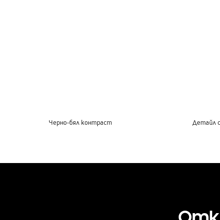
Черно-бял контраст
Детайл с
Откр