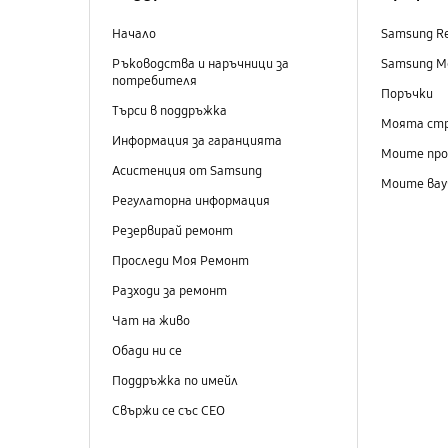
Начало
Samsung R
Ръководства и наръчници за
Samsung M
потребителя
Поръчки
Търси в поддръжка
Моята ст
Информация за гаранцията
Моите пр
Асистенция от Samsung
Моите вау
Регулаторна информация
Резервирай ремонт
Проследи Моя Ремонт
Разходи за ремонт
Чат на живо
Обади ни се
Поддръжка по имейл
Свържи се със СЕО