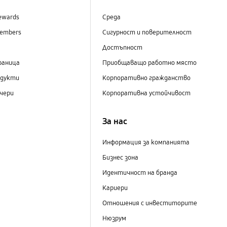
ewards
Среда
embers
Сигурност и поверителност
Достъпност
раница
Приобщаващо работно място
одукти
Корпоративно гражданство
чери
Корпоративна устойчивост
За нас
Информация за компанията
Бизнес зона
Идентичност на бранда
Кариери
Отношения с инвеститорите
Нюзрум