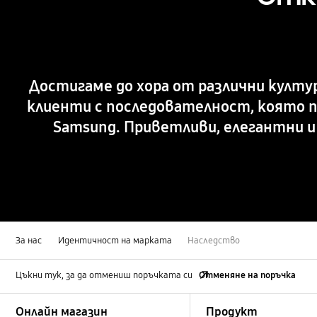
Достигаме до хора от различни култ
клиенти с последователност, която 
Samsung. Приветливи, елегантни 
За нас
Идентичност на марката
Наследство
Цъкни тук, за да отмениш поръчката си
Отменяне на поръчка
Footer Navigation
Онлайн магазин
Продукт