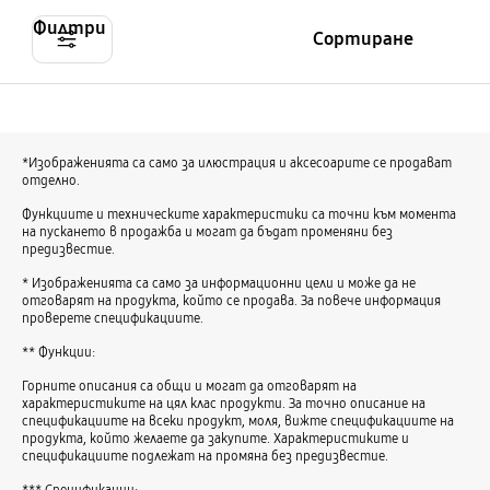
Филтри
Сортиране
*Изображенията са само за илюстрация и аксесоарите се продават
отделно.
Функциите и техническите характеристики са точни към момента
на пускането в продажба и могат да бъдат променяни без
предизвестие.
* Изображенията са само за информационни цели и може да не
отговарят на продукта, който се продава. За повече информация
проверете спецификациите.
** Функции:
Горните описания са общи и могат да отговарят на
характеристиките на цял клас продукти. За точно описание на
спецификациите на всеки продукт, моля, вижте спецификациите на
продукта, който желаете да закупите. Характеристиките и
спецификациите подлежат на промяна без предизвестие.
*** Спецификации: