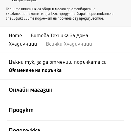
Горните описания са общи и могат да отговарят на
характеристиките на цял клас продукти. Характеристиките и
спецификациите подлежат на промяна без предизвестие.
Home
Битова Техника За Дома
Хладилници
Всички Хладилници
Цъкни тук, за да отмениш поръчката си
Отменяне на поръчка
отворен
Footer Navigation
Онлайн магазин
отворен
Продукт
отворен
Поддръжка