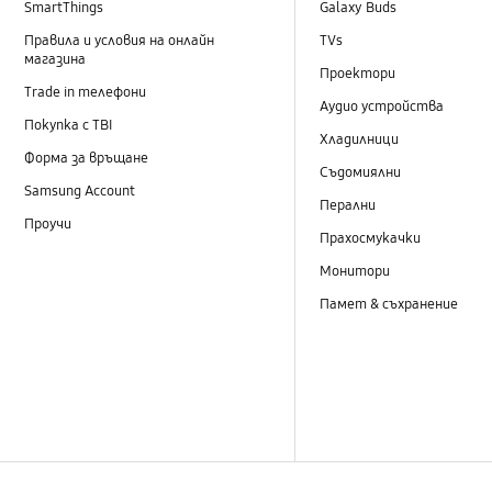
SmartThings
Galaxy Buds
Правила и условия на онлайн
TVs
магазина
Проектори
Trade in телефони
Аудио устройства
Покупка с TBI
Хладилници
Форма за връщане
Съдомиялни
Samsung Account
Перални
Проучи
Прахосмукачки
Монитори
Памет & съхранение