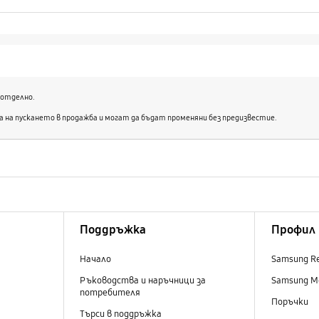
 отделно.
на пускането в продажба и могат да бъдат променяни без предизвестие.
Поддръжка
Профил
Начало
Samsung R
Ръководства и наръчници за
Samsung M
потребителя
Поръчки
Търси в поддръжка