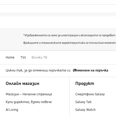
*Изображенията са само за илюстрация и аксесоарите се продават
Функциите и техническите характеристики са точни към момента 
Home
TVs
Всички ТВ
Цъкни тук, за да отмениш поръчката си
Отменяне на поръчка
Footer Navigation
Онлайн магазин
Продукт
Магазин – Начална страница
Смартфони Galaxy
Купи директно, вземи повече
Galaxy Tab
AI Living
Galaxy Watch