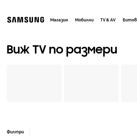
Skip
to
content
Магазин
Мобилни
TV & AV
Битов
Виж TV по размери
Филтри