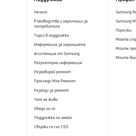
Начало
Samsung R
Ръководства и наръчници за
Samsung M
потребителя
Поръчки
Търси в поддръжка
Моята ст
Информация за гаранцията
Моите пр
Асистенция от Samsung
Моите вау
Регулаторна информация
Резервирай ремонт
Проследи Моя Ремонт
Разходи за ремонт
Чат на живо
Обади ни се
Поддръжка по имейл
Свържи се със СЕО