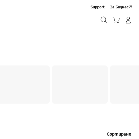
Support
За Бизнес
Търсене
Кошница
Влез/Регистрирай се
Търсене
Сортиране