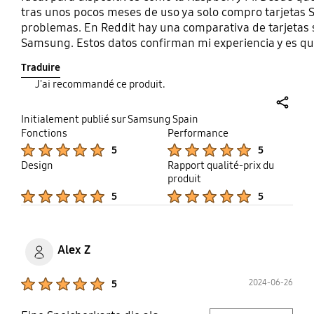
tras unos pocos meses de uso ya solo compro tarjetas 
problemas. En Reddit hay una comparativa de tarjetas s
Samsung. Estos datos confirman mi experiencia y es qu
certificadas para aplicaciones (A1/A2). Lo único que ec
Traduire
pero quizás en el futuro las hagan. *
J'ai recommandé ce produit.
https://www.reddit.com/r/raspberry_pi/comments/xn
share
Initialement publié sur Samsung Spain
Fonctions
Performance
Product Ratings :
Product Ratings :
5
5
Design
Rapport qualité-prix du
produit
Product Ratings :
Product Ratings :
5
5
Alex Z
Product Ratings :
2024-06-26
5
play video