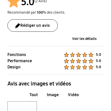
5.0
(2 Avis)
Max. 0,25g
Adaptateur SD
(ISO/IEC7816-1)
Recommandé par
100
% des clients.
Taux d'humidité
Durabilité
Rédiger un avis
40°C, 93%, 500h
10,000 insertion/cycles
(stockage)
de suppression
Voir les détails
Fonctions
Product Ratings :
5.0
Performance
Product Ratings :
5.0
Design
Product Ratings :
5.0
Avis avec images et vidéos
Tout
Image
Vidéo
Layer popup open