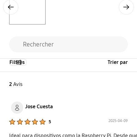
Previous
Next
Filtres
Trier par
2
Avis
Jose Cuesta
Product Ratings :
2025-04-09
5
Ideal para dispositivos como la Raspberry Pi. Desde qu