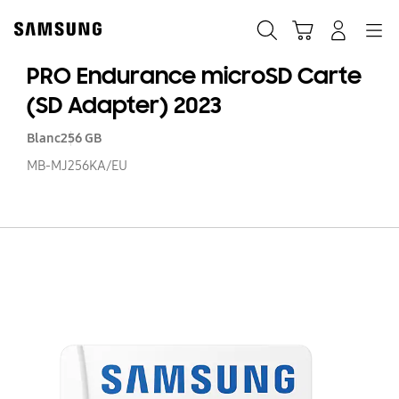
Skip
to
Rechercher
Panier
Connexion
Navigation
content
PRO Endurance microSD Carte
(SD Adapter) 2023
Blanc
256 GB
MB-MJ256KA/EU
P
En
mi
Ca
(S