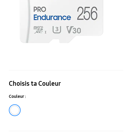
Ad
20
Choisis ta Couleur
Couleur :
Blanc