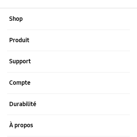
ouvert
Footer Navigation
Shop
ouvert
Produit
ouvert
Support
ouvert
Compte
ouvert
Durabilité
ouvert
À propos