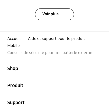
Voir plus
Accueil
Aide et support pour le produit
Mobile
Conseils de sécurité pour une batterie externe
ouvert
Footer Navigation
Shop
ouvert
Produit
ouvert
Support