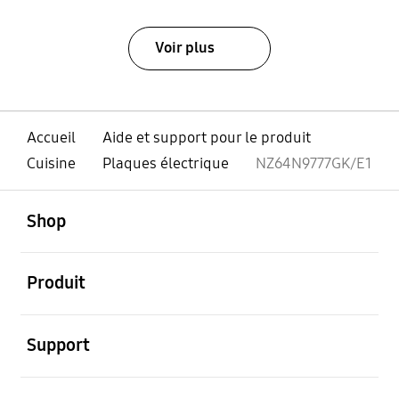
Voir plus
Accueil
Aide et support pour le produit
Cuisine
Plaques électrique
NZ64N9777GK/E1
ouvert
Footer Navigation
Shop
ouvert
Produit
ouvert
Support
ouvert