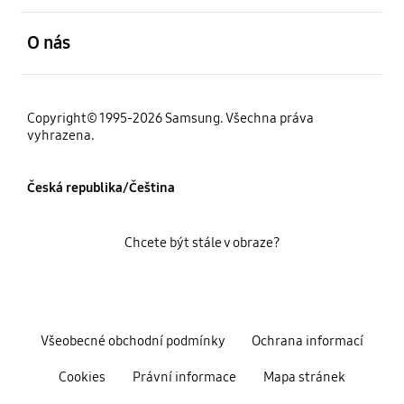
otevřené
O nás
Copyright© 1995-2026 Samsung. Všechna práva
vyhrazena.
Česká republika/Čeština
Chcete být stále v obraze?
Všeobecné obchodní podmínky
Ochrana informací
Cookies
Právní informace
Mapa stránek