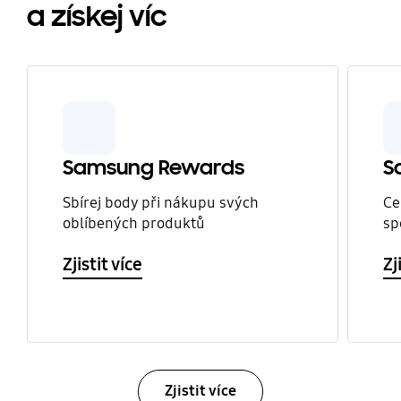
a získej víc
Samsung Rewards
S
Sbírej body při nákupu svých
Ce
oblíbených produktů
sp
Zjistit více
Zj
Zjistit více