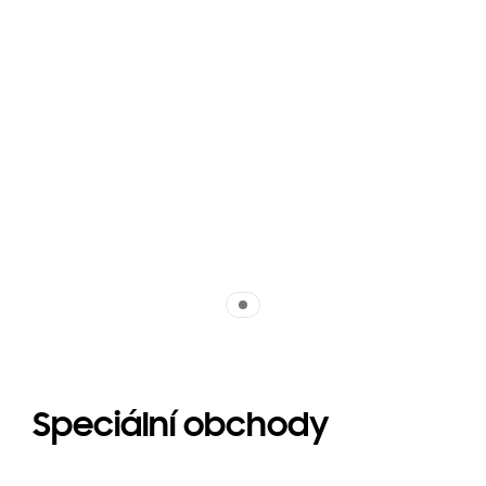
Indicator 1
Speciální obchody