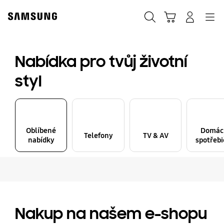
Skip
to
Hledat
Košík
Přihlásit
Navigation
content
Nabídka pro tvůj životní
styl
Oblíbené
Domác
Telefony
TV & AV
nabídky
spotřebi
Nakup na našem e-shopu