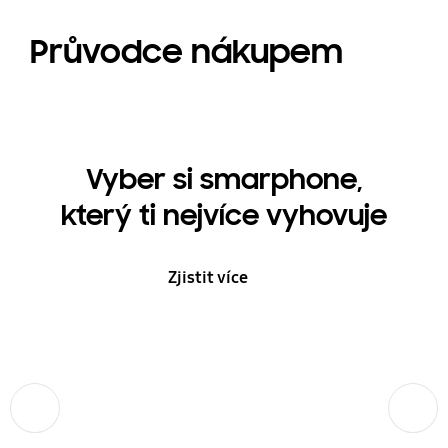
Průvodce nákupem
Vyber si smarphone,
který ti nejvíce vyhovuje
Zjistit více
Předchozí
Další