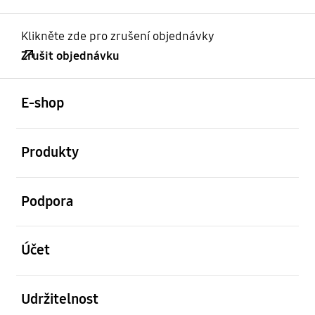
Klikněte zde pro zrušení objednávky
Zrušit objednávku
otevřené
Footer Navigation
E-shop
otevřené
Produkty
otevřené
Podpora
otevřené
Účet
otevřené
Udržitelnost