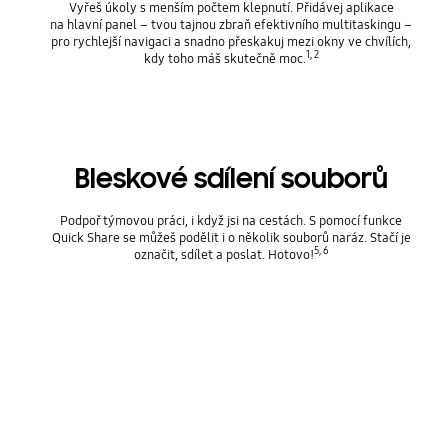
Vyřeš úkoly s menším počtem klepnutí. Přidávej aplikace
na hlavní panel – tvou tajnou zbraň efektivního multitaskingu –
pro rychlejší navigaci a snadno přeskakuj mezi okny ve chvílích,
1, 2
kdy toho máš skutečně moc.
Bleskové sdílení souborů
Podpoř týmovou práci, i když jsi na cestách. S pomocí funkce
Quick Share se můžeš podělit i o několik souborů naráz. Stačí je
5, 6
označit, sdílet a poslat. Hotovo!