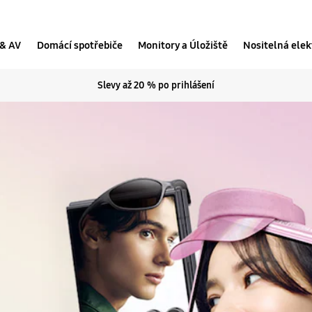
 & AV
Domácí spotřebiče
Monitory a Úložiště
Nositelná elek
Slevy až 20 % po prihlášení