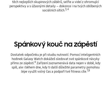
těch nejlepších skupinových záběrů, selfie a videí z ohromující
perspektivy a s úžasnými detaily – dokonce i na tvých oblíbených
3, 4
sociálních sítích.
Spánkový kouč na zápěstí
Dostatek odpočinku je při studiu nutností. Pomocí inteligentních
hodinek Galaxy Watch dokážeš sledovat své spánkové návyky
4
přímo ze zápěstí.
Zařízení zaznamenává data nejen v době, kdy
spíš, ale i během dne, kdy ti další důležité parametry pomohou
7,8
lépe využít volný čas a podpoří tvé fitness cíle.