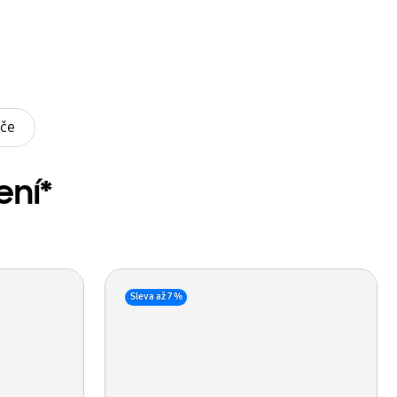
iče
ení*
Sleva až 7 %