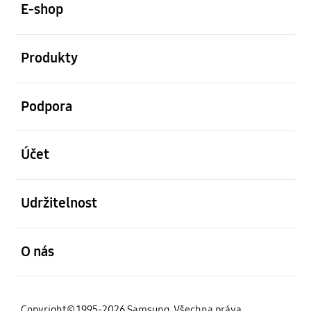
E-shop
otevřené
Produkty
otevřené
Podpora
otevřené
Účet
otevřené
Udržitelnost
otevřené
O nás
Copyright© 1995-2026 Samsung. Všechna práva