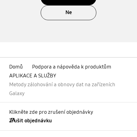
Ne
Domů
Podpora a nápověda k produktům
APLIKACE A SLUŽBY
Metody zálohování a obnovy dat na zařízeních
Galaxy
Klikněte zde pro zrušení objednávky
Zrušit objednávku
otevřené
Footer Navigation