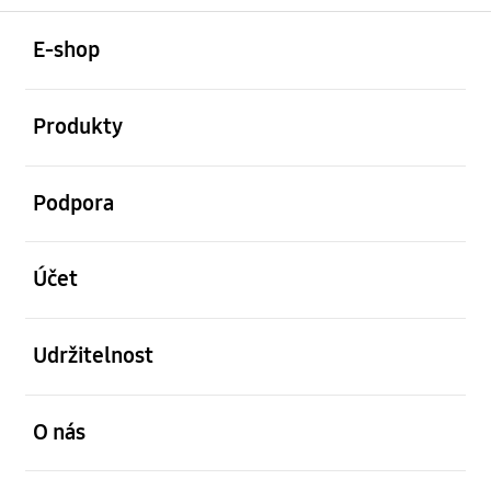
otevřené
Footer Navigation
E-shop
otevřené
Produkty
otevřené
Podpora
otevřené
Účet
otevřené
Udržitelnost
otevřené
O nás