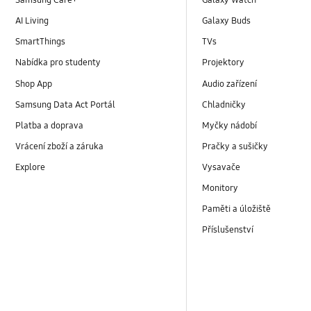
Samsung Care+
Galaxy Watch
AI Living
Galaxy Buds
SmartThings
TVs
Nabídka pro studenty
Projektory
Shop App
Audio zařízení
Samsung Data Act Portál
Chladničky
Platba a doprava
Myčky nádobí
Vrácení zboží a záruka
Pračky a sušičky
Explore
Vysavače
Monitory
Paměti a úložiště
Příslušenství