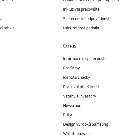
embers
Usnadnění webové přístupnosti
y
Inkluzivní pracoviště
ka
Společenská odpovědnost
 výrobku
Udržitelnost podniku
O nás
Informace o společnosti
Pro firmy
Identita značky
Pracovní příležitosti
Vztahy s investory
Newsroom
Etika
Design výrobků Samsung
Whistleblowing