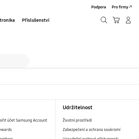
Podpora
Pro firmy
Hledat
Košík
Přihlásit/Registrovat
tronika
Příslušenství
Hledat
ní monitory
Udržitelnost
vořit účet Samsung Account
Životní prostředí
ewards
Zabezpečení a ochrana soukromí