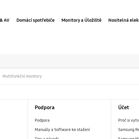
 & AV
Domácí spotřebiče
Monitory a Úložiště
Nositelná elek
šení pro Multifunkč
Multifunkční monitory
Podpora
Účet
Podpora
Proč si vyt
Manuály a Software ke stažení
Samsung R