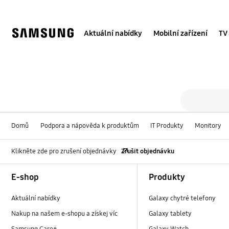
Skip
to
content
Aktuální nabídky
Mobilní zařízení
TV
Všechna ře
Vyhledávací formulář
search
Domů
Podpora a nápověda k produktům
IT Produkty
Monitory
Klikněte zde pro zrušení objednávky
Zrušit objednávku
Footer Navigation
E-shop
Produkty
Aktuální nabídky
Galaxy chytré telefony
Nakup na našem e-shopu a získej víc
Galaxy tablety