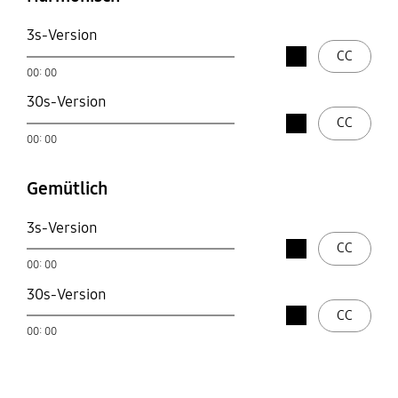
3s-Version
Stop
CC
open
00: 00
play
30s-Version
Stop
CC
open
00: 00
play
Gemütlich
3s-Version
Stop
CC
open
00: 00
play
30s-Version
Stop
CC
open
00: 00
play
Modern