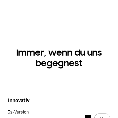
Immer, wenn du uns
begegnest
Mutig
Dynamisch und
inspirierend
Innovativ
3s-Version
Stop