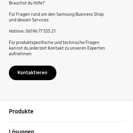
Brauchst du Hilfe?
Für Fragen rund um den Samsung Business Shop
und dessen Services
Hotline: 06196 77 555 21
Für produktspezifische und technische Fragen
kannst du jederzeit Kontakt zu unseren Experten
aufnehmen
Kontaktieren
öffnen
Footer Navigation
Produkte
öffnen
Lösungen