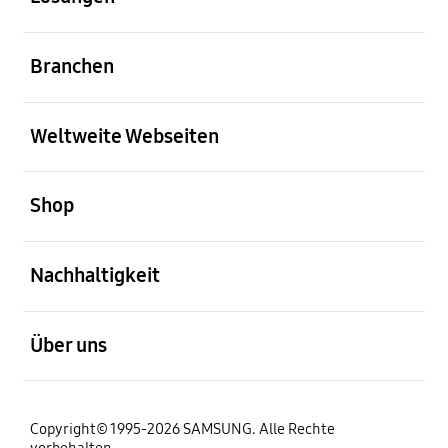
öffnen
Branchen
öffnen
Weltweite Webseiten
öffnen
Shop
öffnen
Nachhaltigkeit
öffnen
Über uns
Copyright© 1995-2026 SAMSUNG. Alle Rechte