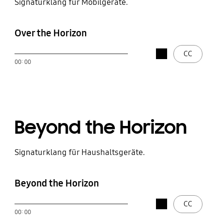
Signaturklang für Mobilgeräte.
Over the Horizon
stop
CC
öffnen
00: 00
Wiedergeben
Beyond the Horizon
Signaturklang für Haushaltsgeräte.
Beyond the Horizon
stop
CC
öffnen
00: 00
Wiedergeben