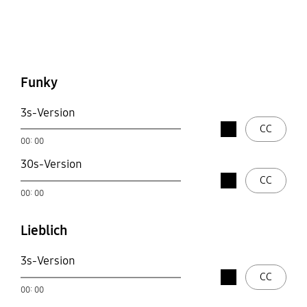
Verspielt
Geistreich und
charmant
Funky
3s-Version
Stop
CC
open
00: 00
play
30s-Version
Stop
CC
open
00: 00
play
Lieblich
3s-Version
Stop
CC
open
00: 00
play