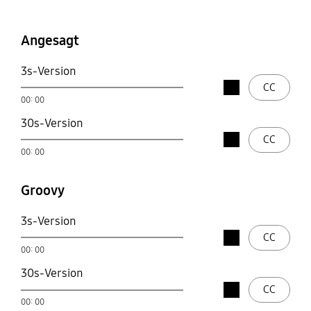
Fortschrittlich und
weltoffen
Angesagt
3s-Version
Stop
CC
open
00: 00
play
30s-Version
Stop
CC
open
00: 00
play
Groovy
3s-Version
Stop
CC
open
00: 00
play
30s-Version
Stop
CC
open
00: 00
play