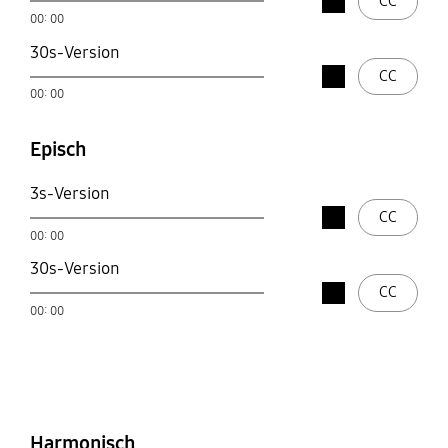
CC
open
00: 00
play
30s-Version
Stop
CC
open
00: 00
play
Episch
3s-Version
Stop
CC
open
00: 00
play
30s-Version
Stop
CC
open
00: 00
play
Authentisch
Ansprechend und
nahbar
Harmonisch