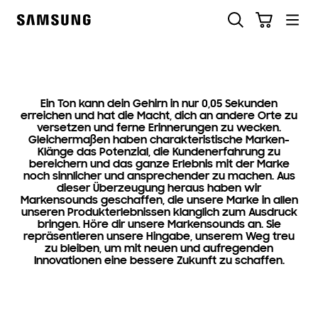
Skip
Suchen
Warenkorb
Pioniergeist ist
to
Samsung
content
nicht
aufzuhalten
Ein Ton kann dein Gehirn in nur 0,05 Sekunden
erreichen und hat die Macht, dich an andere Orte zu
versetzen und ferne Erinnerungen zu wecken.
Gleichermaßen haben charakteristische Marken-
Klänge das Potenzial, die Kundenerfahrung zu
bereichern und das ganze Erlebnis mit der Marke
noch sinnlicher und ansprechender zu machen. Aus
dieser Überzeugung heraus haben wir
Markensounds geschaffen, die unsere Marke in allen
unseren Produkterlebnissen klanglich zum Ausdruck
bringen. Höre dir unsere Markensounds an. Sie
repräsentieren unsere Hingabe, unserem Weg treu
zu bleiben, um mit neuen und aufregenden
Innovationen eine bessere Zukunft zu schaffen.