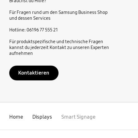
Brauchst du Hilfe?
Für Fragen rund um den Samsung Business Shop
und dessen Services
Hotline: 06196 77 555 21
Für produktspezifische und technische Fragen
kannst du jederzeit Kontakt zu unseren Experten
aufnehmen
Kontaktieren
Home
Displays
Smart Signage
öffnen
Footer Navigation