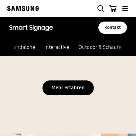
Skip
Suchen
Warenkorb
to
Samsung
content
Smart Signage
Kontakt
Standalone
Interactive
Outdoor & Schaufenster
Automatische Diashow anhalten
Mehr erfahren