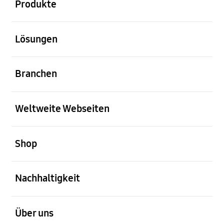
Produkte
öffnen
Lösungen
öffnen
Branchen
öffnen
Weltweite Webseiten
öffnen
Shop
öffnen
Nachhaltigkeit
öffnen
Über uns