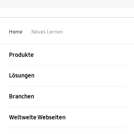
Home
Neues Lernen
öffnen
Footer Navigation
Produkte
öffnen
Lösungen
öffnen
Branchen
öffnen
Weltweite Webseiten
öffnen