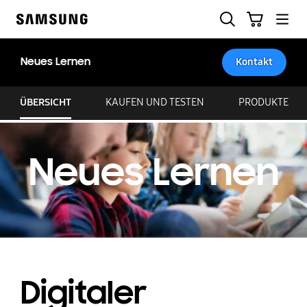
Skip
Suchen
Warenkorb
to
Samsung
content
Neues Lernen
Kontakt
ÜBERSICHT
KAUFEN UND TESTEN
PRODUKTE
Neues Lernen
Digitaler