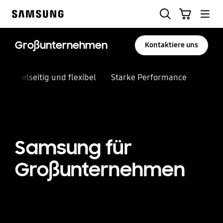
Skip
Suchen
Warenkorb
to
Samsung
content
Großunternehmen
Kontaktiere uns
Vielseitig und flexibel
Starke Performance
Siche
Samsung für
Großunternehmen