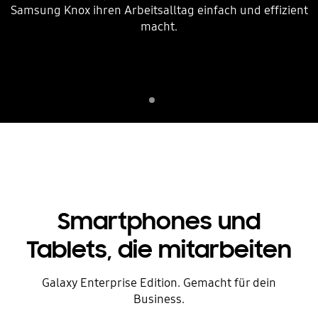
Samsung Knox ihren Arbeitsalltag einfach und effizient
macht.
Indicator 1
Wiedergeben
Smartphones und
Tablets, die mitarbeiten
Galaxy Enterprise Edition. Gemacht für dein
Business.