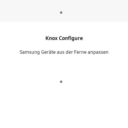
Indicator 1
Wiedergeben
Knox Configure
Samsung Geräte aus der Ferne anpassen
Indicator 1
Wiedergeben