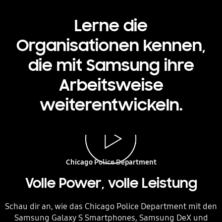
Lerne die
Organisationen kennen,
die mit Samsung ihre
Arbeitsweise
weiterentwickeln.
Ein Polizeiauto auf einer Stadtstraße mit dem Text „Samsung transformiert die Chicago Police. Video wiedergeben
Chicago Police Department
Volle Power, volle Leistung
Schau dir an, wie das Chicago Police Department mit den
Samsung Galaxy S Smartphones, Samsung DeX und