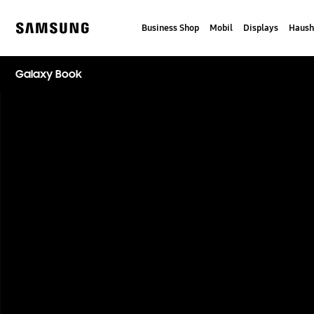
Skip
to
Business Shop
Mobil
Displays
Haush
content
Samsung
Galaxy Book