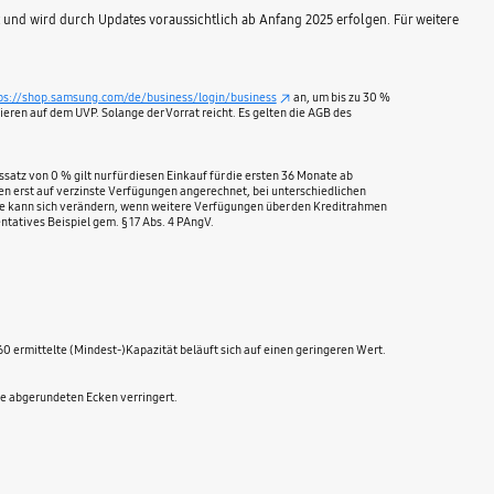
 und wird durch Updates voraussichtlich ab Anfang 2025 erfolgen. Für weitere
ps://shop.samsung.com/de/business/login/business
an, um bis zu 30 %
ieren auf dem UVP. Solange der Vorrat reicht. Es gelten die AGB des
tz von 0 % gilt nur für diesen Einkauf für die ersten 36 Monate ab
den erst auf verzinste Verfügungen angerechnet, bei unterschiedlichen
Rate kann sich verändern, wenn weitere Verfügungen über den Kreditrahmen
tatives Beispiel gem. § 17 Abs. 4 PAngV.
 ermittelte (Mindest-)Kapazität beläuft sich auf einen geringeren Wert.
ie abgerundeten Ecken verringert.