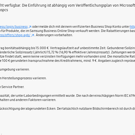
ht verfügbar. Die Einführung ist abhängig vom Veröffentlichungsplan von Microsoft
uspcs
ess/login/business
oder melde dich mit deinem verifizierten Business Shop Konto unter
htt
ich für Produkte, die im Samsung Business Online Shop verkauft werden. Die Rabattierungen bas
ss/offers/shop-agb/
. Änderungen vorbehalten.
bonitätsabhängig bis 15.000 €. Vertragslaufzeit auf unbestimmte Zeit. Gebundener Sollzinssa
nderliche Sollzinssatz (jährlich) 15,72 % (16,90 % effektiver Jahreszinssatz). Zahlungen wer
msätze findet statt, wenn keine verzinsten Verfügungen mehr vorhanden sind. Die monatliche 
le 100 € gerundeten Inanspruchnahme des Kreditrahmens, mind. 9 €. Angaben zugleich repräsen
sumgebung variieren.
 Herstellungsprozess variieren.
 Service Partner.
ität, der unter Laborbedingungen ermittelt wurde. Die nach der einschlägigen Norm IEC 61960
alten und anderen Faktoren variieren.
ksichtigung der abgerundeten Ecken. Der tatsächlich nutzbare Bildschirmbereich ist durch d