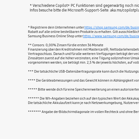
* Verschiedene Copilot+ PC Funktionen sind gegenwärtig noch nic
Infos besuche bitte die Microsoft-Support-Seite: aka.ms/copilotpl
* Registriere dein Unternehmen unter
https://shop.samsung.com/de/busin
Rabatt auf alle online bestellbaren Produkte zu erhalten. Gilt ausschließl
Samsung Business Online Shop unter
https://www.samsung.com/de/busine
** Consors: 0,00% Zinsen für die ersten 36 Monate
Finanzierung über den Kreditrahmen mit Mastercard®; Nettodarlehensbetrag 
Vertragsschluss. Danach und für alle weiteren Verfügungen beträgt der verä
Zinssätzen zuerst auf die höher verzinsten; eine Tilgung sollzinsfreier U
vorgenommen werden; sie beträgt min. 2,5 % der jeweils höchsten, auf vol
*** Die tatsächliche USB-Datenübertragungsrate kann durch die Nutzung
**** Die Geräteabmessungen und das Gewicht können in Abhängigkeit vom
***** Bitte wende dich für eine Speichererweiterung an einen autorisierten
****** Die Wh-Angaben beziehen sich auf den typischen Wert der Akkukapaz
Die tatsächliche Akkulaufzeit kann je nach Netzwerkumgebung, Nutzerverh
******* Angabe der Bildschirmdiagonale im vollen Rechteck und ohne Berüc