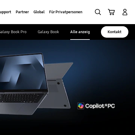
Suchen
Warenkorb
Anmelden
upport
Partner
Global
Für Privatpersonen
Galaxy Book Pro
Galaxy Book
Alle anzeigen
Kontakt