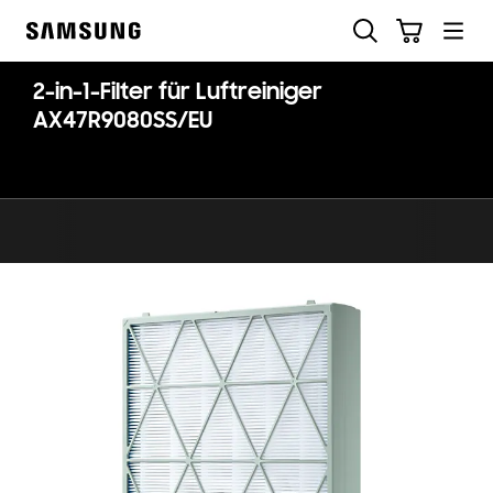
Skip
Suchen
Warenkorb
to
Samsung
content
2-in-1-Filter für Luftreiniger
AX47R9080SS/EU