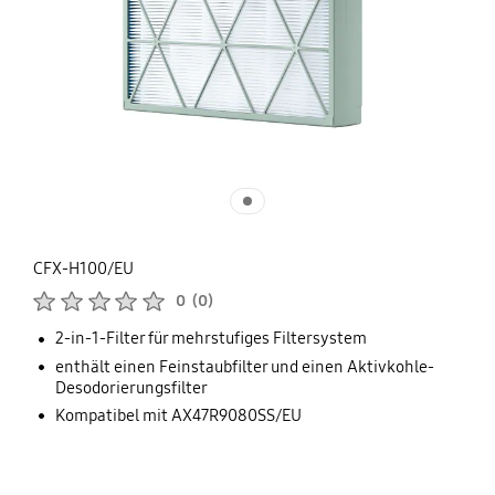
CFX-H100/EU
Produktbewertungen :
0
(
0
)
Anzahl der Bewertungen :
2-in-1-Filter für mehrstufiges Filtersystem
enthält einen Feinstaubfilter und einen Aktivkohle-
Desodorierungsfilter
Kompatibel mit AX47R9080SS/EU