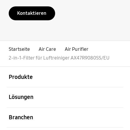
Kontaktieren
Startseite
Air Care
Air Purifier
2-in-1-Filter für Luftreiniger AX47R9080SS/EU
öffnen
Footer Navigation
Produkte
öffnen
Lösungen
öffnen
Branchen
öffnen