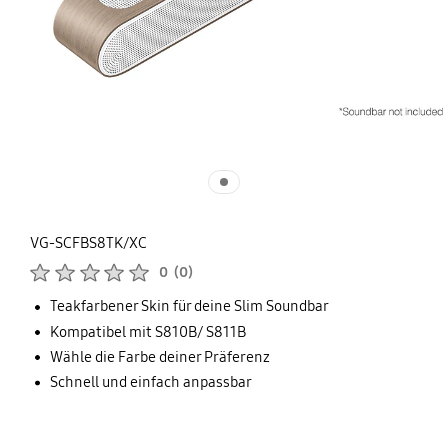
VG-SCFBS8TK/XC
Produktbewertungen :
0
(
0
)
Anzahl der Bewertungen :
Teakfarbener Skin für deine Slim Soundbar
Kompatibel mit S810B/ S811B
Wähle die Farbe deiner Präferenz
Schnell und einfach anpassbar