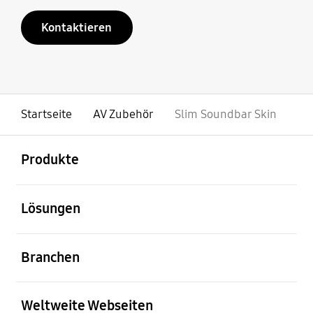
Kontaktieren
Startseite
AV Zubehör
Slim Soundbar Skin
öffnen
Footer Navigation
Produkte
öffnen
Lösungen
öffnen
Branchen
öffnen
Weltweite Webseiten