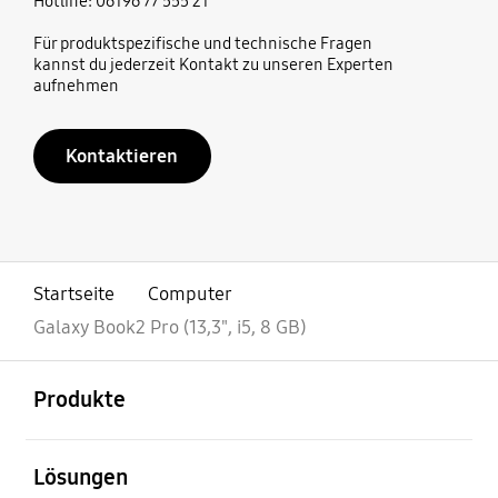
Hotline: 06196 77 555 21
Für produktspezifische und technische Fragen
kannst du jederzeit Kontakt zu unseren Experten
aufnehmen
Kontaktieren
Startseite
Computer
Galaxy Book2 Pro (13,3", i5, 8 GB)
öffnen
Footer Navigation
Produkte
öffnen
Lösungen