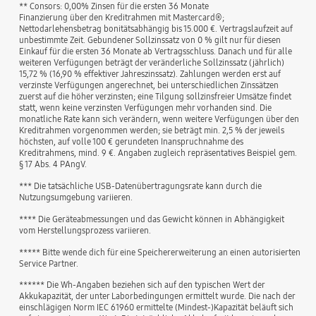
** Consors: 0,00% Zinsen für die ersten 36 Monate
Finanzierung über den Kreditrahmen mit Mastercard®;
Nettodarlehensbetrag bonitätsabhängig bis 15.000 €. Vertragslaufzeit auf
unbestimmte Zeit. Gebundener Sollzinssatz von 0 % gilt nur für diesen
Einkauf für die ersten 36 Monate ab Vertragsschluss. Danach und für alle
weiteren Verfügungen beträgt der veränderliche Sollzinssatz (jährlich)
15,72 % (16,90 % effektiver Jahreszinssatz). Zahlungen werden erst auf
verzinste Verfügungen angerechnet, bei unterschiedlichen Zinssätzen
zuerst auf die höher verzinsten; eine Tilgung sollzinsfreier Umsätze findet
statt, wenn keine verzinsten Verfügungen mehr vorhanden sind. Die
monatliche Rate kann sich verändern, wenn weitere Verfügungen über den
Kreditrahmen vorgenommen werden; sie beträgt min. 2,5 % der jeweils
höchsten, auf volle 100 € gerundeten Inanspruchnahme des
Kreditrahmens, mind. 9 €. Angaben zugleich repräsentatives Beispiel gem.
§ 17 Abs. 4 PAngV.
*** Die tatsächliche USB-Datenübertragungsrate kann durch die
Nutzungsumgebung variieren.
**** Die Geräteabmessungen und das Gewicht können in Abhängigkeit
vom Herstellungsprozess variieren.
***** Bitte wende dich für eine Speichererweiterung an einen autorisierten
Service Partner.
****** Die Wh-Angaben beziehen sich auf den typischen Wert der
Akkukapazität, der unter Laborbedingungen ermittelt wurde. Die nach der
einschlägigen Norm IEC 61960 ermittelte (Mindest-)Kapazität beläuft sich