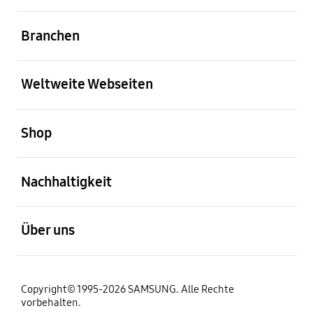
öffnen
Branchen
öffnen
Weltweite Webseiten
öffnen
Shop
öffnen
Nachhaltigkeit
öffnen
Über uns
Copyright© 1995-2026 SAMSUNG. Alle Rechte
vorbehalten.