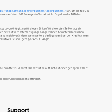
tps://shop.samsung.com/de/business/login/business
an, um bis zu 30 %
sieren auf dem UVP. Solange der Vorrat reicht. Es gelten die AGB des
atz von 0 % gilt nur für diesen Einkauf für die ersten 36 Monate ab
rden erst auf verzinste Verfügungen angerechnet, bei unterschiedlichen
 Rate kann sich verändern, wenn weitere Verfügungen über den Kreditrahmen
ntatives Beispiel gem. § 17 Abs. 4 PAngV.
0 ermittelte (Mindest-)Kapazität beläuft sich auf einen geringeren Wert.
die abgerundeten Ecken verringert.
Support