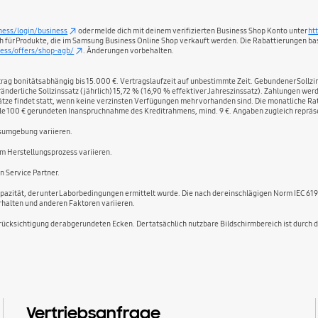
ness/login/business
oder melde dich mit deinem verifizierten Business Shop Konto unter
ht
lich für Produkte, die im Samsung Business Online Shop verkauft werden. Die Rabattierungen ba
ess/offers/shop-agb/
. Änderungen vorbehalten.
 bonitätsabhängig bis 15.000 €. Vertragslaufzeit auf unbestimmte Zeit. Gebundener Sollzinss
änderliche Sollzinssatz (jährlich) 15,72 % (16,90 % effektiver Jahreszinssatz). Zahlungen we
Umsätze findet statt, wenn keine verzinsten Verfügungen mehr vorhanden sind. Die monatliche
le 100 € gerundeten Inanspruchnahme des Kreditrahmens, mind. 9 €. Angaben zugleich repräse
sumgebung variieren.
 Herstellungsprozess variieren.
n Service Partner.
zität, der unter Laborbedingungen ermittelt wurde. Die nach der einschlägigen Norm IEC 6196
halten und anderen Faktoren variieren.
cksichtigung der abgerundeten Ecken. Der tatsächlich nutzbare Bildschirmbereich ist durch 
Vertriebsanfrage