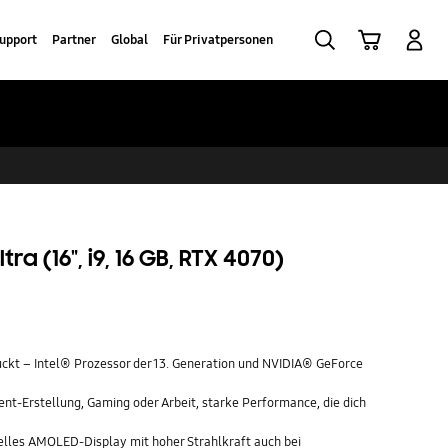
Suchen
Warenkorb
Anmelden
upport
Partner
Global
Für Privatpersonen
ra (16", i9, 16 GB, RTX 4070)
ckt – Intel® Prozessor der 13. Generation und NVIDIA® GeForce
ent-Erstellung, Gaming oder Arbeit, starke Performance, die dich
helles AMOLED-Display mit hoher Strahlkraft auch bei