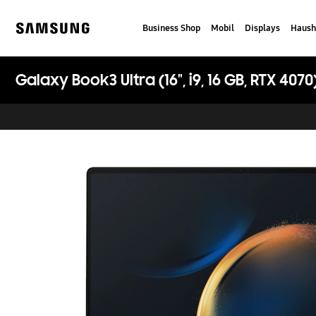
Skip
to
Business Shop
Mobil
Displays
Haush
content
Samsung
Galaxy Book3 Ultra (16", i9, 16 GB, RTX 4070