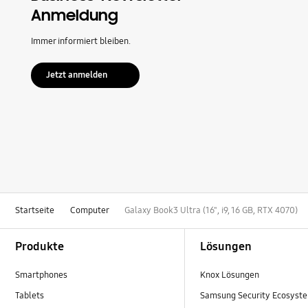
Anmeldung
Immer informiert bleiben.
Jetzt anmelden
Startseite
Computer
Galaxy Book3 Ultra (16", i9, 16 GB, RTX 4070)
Footer Navigation
Produkte
Lösungen
Smartphones
Knox Lösungen
Tablets
Samsung Security Ecosyst