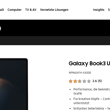
alt
Computer
TV & AV
Vernetzte Lösungen
Insights
S
)
Galaxy Book3 Ult
NP960XFH-XA3DE
Produktbewertungen :
2.6
(
5
)
Anzahl der Bewertungen :
Performance, die beeindru
Grafik
Für kreative Köpfe – Cont
unterstützt
brillantes Seherlebnis – 