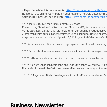
* Registriere dein Unternehmen unter
https://shop.samsung.com/de/busi
Rabatt auf alle online bestellbaren Produkte zu erhalten. Gilt ausschließ
Samsung Business Online Shop unter
https://www.samsung.com/de/busin
** Consors: 0,00% Zinsen für die ersten 36 Monate
Finanzierung über den Kreditrahmen mit Mastercard®; Nettodarlehensbetrag
Vertragsschluss. Danach und für alle weiteren Verfügungen beträgt der ver
Zinssätzen zuerst auf die höher verzinsten; eine Tilgung sollzinsfreier 
vorgenommen werden; sie beträgt min. 2,5 % der jeweils höchsten, auf vol
*** Die tatsächliche USB-Datenübertragungsrate kann durch die Nutzung
**** Die Geräteabmessungen und das Gewicht können in Abhängigkeit vom
***** Bitte wende dich für eine Speichererweiterung an einen autorisierte
****** Die Wh-Angaben beziehen sich auf den typischen Wert der Akkukapa
Die tatsächliche Akkulaufzeit kann je nach Netzwerkumgebung, Nutzerver
******* Angabe der Bildschirmdiagonale im vollen Rechteck und ohne Berü
Business-Newsletter