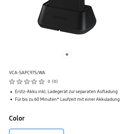
VCA-SAPC97S/WA
Produktbewertungen :
0
(
0
)
Anzahl der Bewertungen :
Erstz-Akku inkl. Ladegerät zur separaten Aufladung
Für bis zu 60 Minuten* Laufzeit mit einer Akkuladung
Color