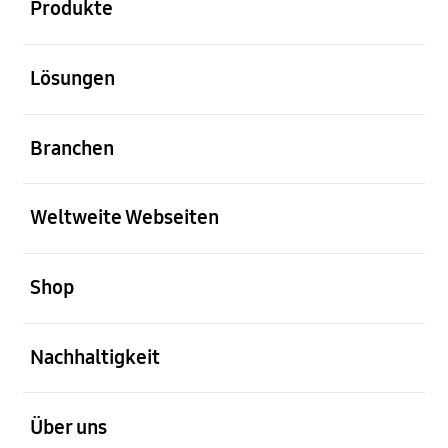
Produkte
öffnen
Lösungen
öffnen
Branchen
öffnen
Weltweite Webseiten
öffnen
Shop
öffnen
Nachhaltigkeit
öffnen
Über uns