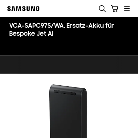
Skip
Suchen
Warenkorb
to
Samsung
content
VCA-SAPC97S/WA, Ersatz-Akku für
Bespoke Jet AI