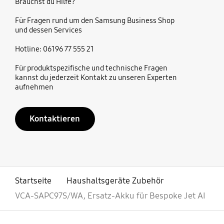
Brauchst du Hilfe?
Für Fragen rund um den Samsung Business Shop
und dessen Services
Hotline: 06196 77 555 21
Für produktspezifische und technische Fragen
kannst du jederzeit Kontakt zu unseren Experten
aufnehmen
Kontaktieren
Startseite
Haushaltsgeräte Zubehör
VCA-SAPC97S/WA, Ersatz-Akku für Bespoke Jet AI
öffnen
Footer Navigation