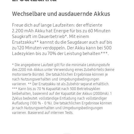
Wechselbare und ausdauernde Akkus
Freue dich auf lange Laufzeiten: der effiziente
2.200 mAh Akku hat Energie für bis zu 60 Minuten
Saugkraft im Dauerbetrieb*. Mit einem
Ersatzakku** kannst du die Saugdauer auch auf bis
zu 120 Minuten verdoppeln. Der Akku kann bei 500
Ladezyklen bis zu 70% der Leistung behalten***.
* Die angegebene Laufzeit gilt für die minimale Leistungsstufe
des 2200 mA-Akkus unter Verwendung eines Zubehörteils (keine
motorisierte Bürste). Die tatsächlichen Ergebnisse können je
nach Nutzungsverhalten und Umgebungsbedingungen
variieren. ** Der Ersatzakku ist als Zubehör separat erhältlich.
*** Kann bis zu 70 % Kapazität nach 500 Betriebszyklen
beibehalten, basierend auf der Kapazität der Akkus (2000mA). 1
Zyklus bedeutet: vollständige Entladung nach vollständiger
Aufladung (100 % - 0 %). Die tatsächlichen Ergebnisse können
je nach Nutzungsverhalten und Umgebungsbedingungen
variieren. Basierend auf internen Tests.
Indicator 1