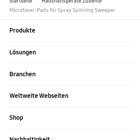
Startseite
Haushaltsgeräte Zubehör
Microfaser-Pads für Spray Spinning Sweeper
öffnen
Footer Navigation
Produkte
öffnen
Lösungen
öffnen
Branchen
öffnen
Weltweite Webseiten
öffnen
Shop
öffnen
Nachhaltigkeit