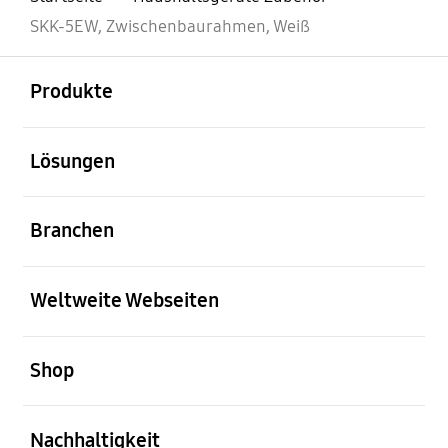
SKK-5EW, Zwischenbaurahmen, Weiß
öffnen
Footer Navigation
Produkte
öffnen
Lösungen
öffnen
Branchen
öffnen
Weltweite Webseiten
öffnen
Shop
öffnen
Nachhaltigkeit