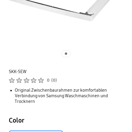
SKK-5EW
Produktbewertungen :
0
(
0
)
Anzahl der Bewertungen :
Original Zwischenbaurahmen zur komfortablen
Verbindung von Samsung Waschmaschinen und
Trocknern
Color