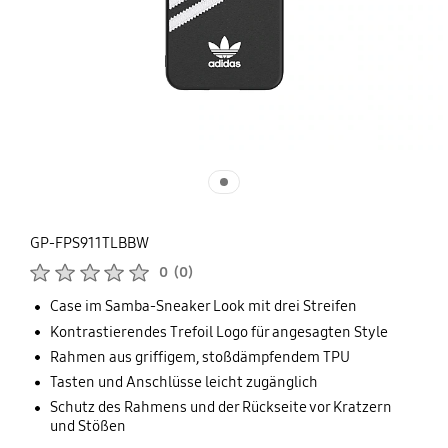
GP-FPS911TLBBW
Produktbewertungen :
0
(
0
)
Anzahl der Bewertungen :
Case im Samba-Sneaker Look mit drei Streifen
Kontrastierendes Trefoil Logo für angesagten Style
Rahmen aus griffigem, stoßdämpfendem TPU
Tasten und Anschlüsse leicht zugänglich
Schutz des Rahmens und der Rückseite vor Kratzern
und Stößen