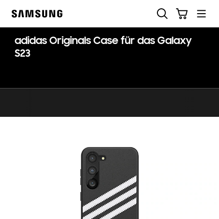
Skip
Suchen
Warenkorb
to
Samsung
content
adidas Originals Case für das Galaxy
S23