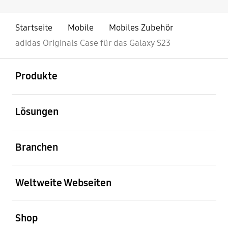
Startseite
Mobile
Mobiles Zubehör
adidas Originals Case für das Galaxy S23
öffnen
Footer Navigation
Produkte
öffnen
Lösungen
öffnen
Branchen
öffnen
Weltweite Webseiten
öffnen
Shop