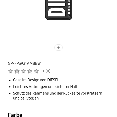
GP-FPS931AMBBW
Produktbewertungen :
0
(
0
)
Anzahl der Bewertungen :
Case im Design von DIESEL
Leichtes Anbringen und sicherer Halt
Schutz des Rahmens und der Rückseite vor Kratzern
und bei Stößen
Farbe