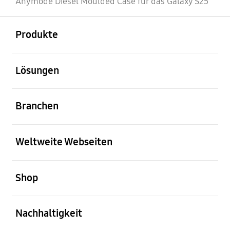
Anymode Diesel Moulded Case für das Galaxy S25
öffnen
Footer Navigation
Produkte
öffnen
Lösungen
öffnen
Branchen
öffnen
Weltweite Webseiten
öffnen
Shop
öffnen
Nachhaltigkeit