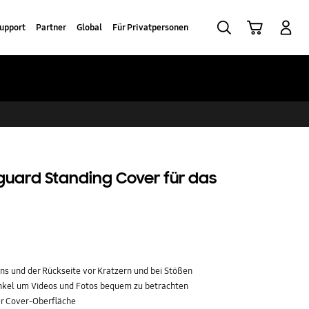
Suchen
Warenkorb
Anmelden
upport
Partner
Global
Für Privatpersonen
uard Standing Cover für das
s und der Rückseite vor Kratzern und bei Stößen
inkel um Videos und Fotos bequem zu betrachten
ger Cover-Oberfläche