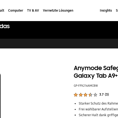
alt
Computer
TV & AV
Vernetzte Lösungen
Insights
S
 das
Anymode Safeg
Galaxy Tab A9+
GP-FPX216AMCBW
Produktbewertungen :
3.7
(
3
)
Anzahl der Bewertungen :
Starker Schutz des Rahmen
Frei wählbarer Aufstellw
Sicherer Halt dank griffi