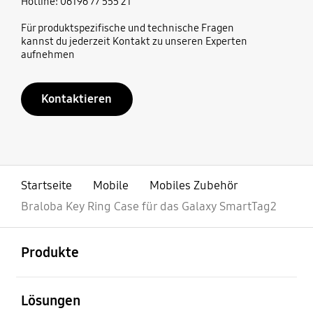
Hotline: 06196 77 555 21
Für produktspezifische und technische Fragen
kannst du jederzeit Kontakt zu unseren Experten
aufnehmen
Kontaktieren
Startseite
Mobile
Mobiles Zubehör
Braloba Key Ring Case für das Galaxy SmartTag2
öffnen
Footer Navigation
Produkte
öffnen
Lösungen