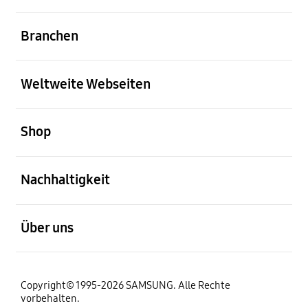
öffnen
Branchen
öffnen
Weltweite Webseiten
öffnen
Shop
öffnen
Nachhaltigkeit
öffnen
Über uns
Copyright© 1995-2026 SAMSUNG. Alle Rechte
vorbehalten.