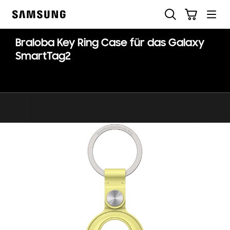
Skip
Suchen
Warenkorb
to
Samsung
content
Braloba Key Ring Case für das Galaxy
SmartTag2