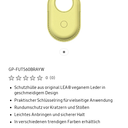
GP-FUT560BRAYW
Produktbewertungen :
0
(
0
)
Anzahl der Bewertungen :
Schutzhülle aus original LEA® veganem Leder in
geschmeidigem Design
Praktischer Schlüsselring für vielseitige Anwendung
Rundumschutz vor Kratzern und Stößen
Leichtes Anbringen und sicherer Halt
In verschiedenen trendigen Farben erhältlich