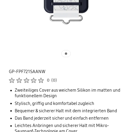
GP-FPF721SAANW
Produktbewertungen :
0
(
0
)
Anzahl der Bewertungen :
Zweiteiliges Cover aus weichem Silikon im matten und
funktionellem Design
Stylisch, griffig und komfortabel zugleich
Bequemer & sicherer Halt mit dem integrierten Band
Das Band jederzeit sicher und einfach entfernen
Leichtes Anbringen und sicherer Halt mit Mikro-
Saugnapf-Technologie am Cover