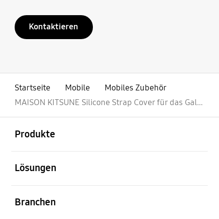
Kontaktieren
Startseite
Mobile
Mobiles Zubehör
MAISON KITSUNE Silicone Strap Cover für das Galaxy Z Flip4
öffnen
Footer Navigation
Produkte
öffnen
Lösungen
öffnen
Branchen