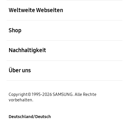
öffnen
Weltweite Webseiten
öffnen
Shop
öffnen
Nachhaltigkeit
öffnen
Über uns
Copyright© 1995-2026 SAMSUNG. Alle Rechte
vorbehalten.
Deutschland/Deutsch