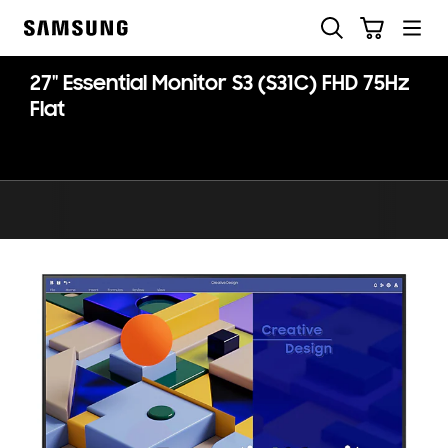
Skip
Suchen
Warenkorb
to
Samsung
content
27" Essential Monitor S3 (S31C) FHD 75Hz
Flat