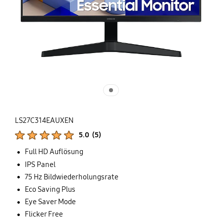
LS27C314EAUXEN
Produktbewertungen :
5.0
(
5
)
Anzahl der Bewertungen :
Full HD Auflösung
IPS Panel
75 Hz Bildwiederholungsrate
Eco Saving Plus
Eye Saver Mode
Flicker Free