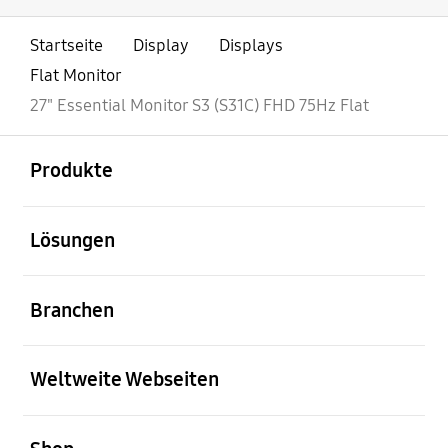
Startseite
Display
Displays
Flat Monitor
27" Essential Monitor S3 (S31C) FHD 75Hz Flat
öffnen
Footer Navigation
Produkte
öffnen
Lösungen
öffnen
Branchen
öffnen
Weltweite Webseiten
öffnen