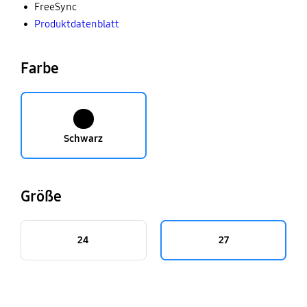
FreeSync
Produktdatenblatt
Farbe
Schwarz
Größe
24
27
key features