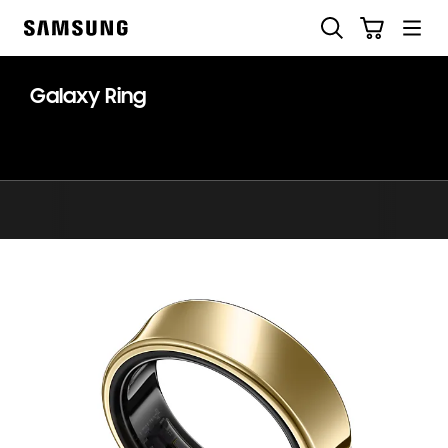
Skip
Suchen
Warenkorb
to
Samsung
content
Galaxy Ring