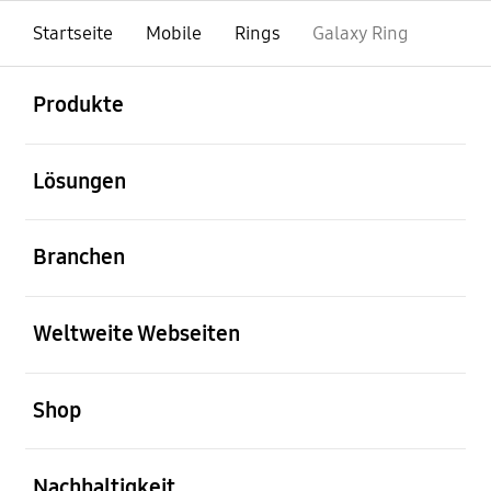
Startseite
Mobile
Rings
Galaxy Ring
öffnen
Footer Navigation
Produkte
öffnen
Lösungen
öffnen
Branchen
öffnen
Weltweite Webseiten
öffnen
Shop
öffnen
Nachhaltigkeit