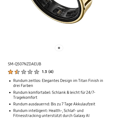
SM-Q507NZDAEUB
Produktbewertungen :
1.3
(
4
)
Anzahl der Bewertungen :
Rundum zeitlos: Elegantes Design im Titan Finish in
drei Farben
Rundum komfortabel: Schlank & leicht für 24/7-
Tragekomfort
Rundum ausdauernd: Bis zu 7 Tage Akkulaufzeit
Rundum intelligent: Health-, Schlaf- und
Fitnesstracking unterstützt durch Galaxy AI