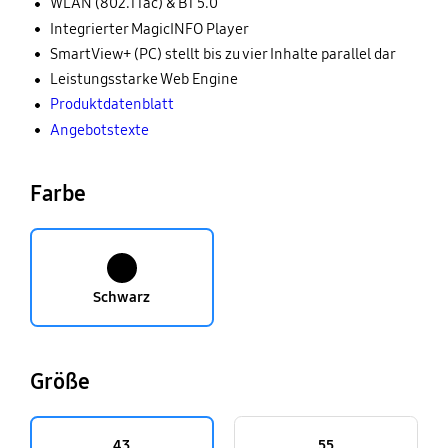
WLAN (802.11ac) & BT 5.0
Integrierter MagicINFO Player
SmartView+ (PC) stellt bis zu vier Inhalte parallel dar
Leistungsstarke Web Engine
Produktdatenblatt
Angebotstexte
Farbe
Schwarz
Größe
43
55