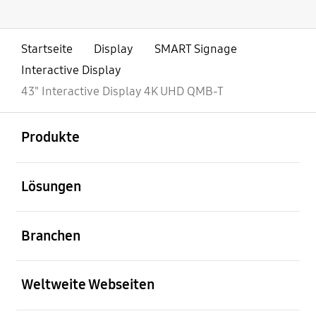
Startseite
Display
SMART Signage
Interactive Display
43" Interactive Display 4K UHD QMB-T
öffnen
Footer Navigation
Produkte
öffnen
Lösungen
öffnen
Branchen
öffnen
Weltweite Webseiten
öffnen