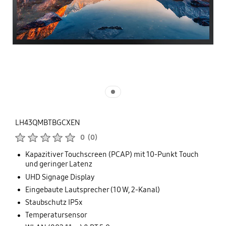
LH43QMBTBGCXEN
Produktbewertungen :
0
(
0
)
Anzahl der Bewertungen :
Kapazitiver Touchscreen (PCAP) mit 10-Punkt Touch
und geringer Latenz
UHD Signage Display
Eingebaute Lautsprecher (10 W, 2-Kanal)
Staubschutz IP5x
Temperatursensor