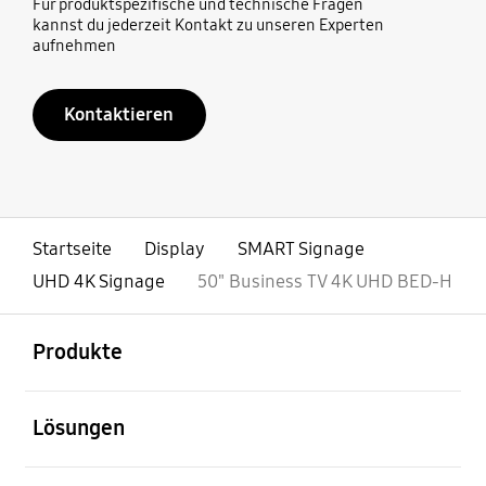
Für produktspezifische und technische Fragen
kannst du jederzeit Kontakt zu unseren Experten
aufnehmen
Kontaktieren
Startseite
Display
SMART Signage
UHD 4K Signage
50" Business TV 4K UHD BED-H
öffnen
Footer Navigation
Produkte
öffnen
Lösungen
öffnen