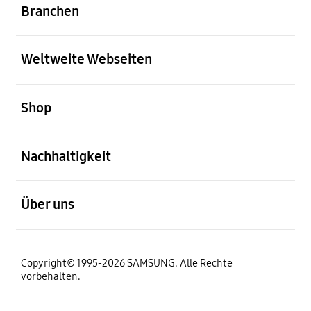
Branchen
öffnen
Weltweite Webseiten
öffnen
Shop
öffnen
Nachhaltigkeit
öffnen
Über uns
Copyright© 1995-2026 SAMSUNG. Alle Rechte
vorbehalten.