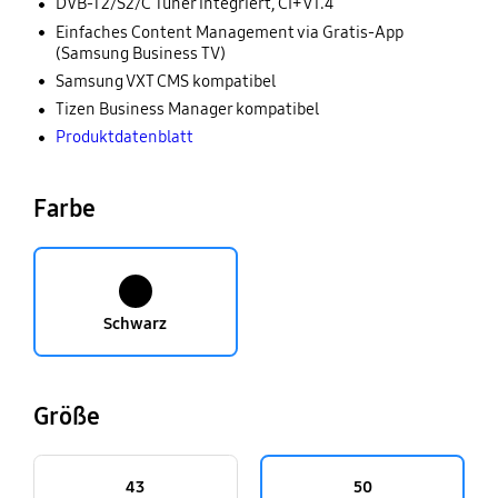
DVB‑T2/S2/C Tuner integriert, CI+ v1.4
Einfaches Content Management via Gratis‑App
(Samsung Business TV)
Samsung VXT CMS kompatibel
Tizen Business Manager kompatibel
Produktdatenblatt
Farbe
Schwarz
Größe
43
50