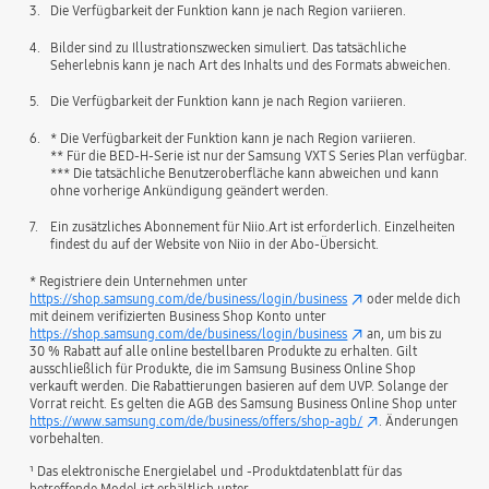
3.
Die Verfügbarkeit der Funktion kann je nach Region variieren.
4.
Bilder sind zu Illustrationszwecken simuliert. Das tatsächliche
Seherlebnis kann je nach Art des Inhalts und des Formats abweichen.
5.
Die Verfügbarkeit der Funktion kann je nach Region variieren.
6.
* Die Verfügbarkeit der Funktion kann je nach Region variieren.
** Für die BED-H-Serie ist nur der Samsung VXT S Series Plan verfügbar.
*** Die tatsächliche Benutzeroberfläche kann abweichen und kann
ohne vorherige Ankündigung geändert werden.
7.
Ein zusätzliches Abonnement für Niio.Art ist erforderlich. Einzelheiten
findest du auf der Website von Niio in der Abo-Übersicht.
* Registriere dein Unternehmen unter
https://shop.samsung.com/de/business/login/business
oder melde dich
mit deinem verifizierten Business Shop Konto unter
https://shop.samsung.com/de/business/login/business
an, um bis zu
30 % Rabatt auf alle online bestellbaren Produkte zu erhalten. Gilt
ausschließlich für Produkte, die im Samsung Business Online Shop
verkauft werden. Die Rabattierungen basieren auf dem UVP. Solange der
Vorrat reicht. Es gelten die AGB des Samsung Business Online Shop unter
https://www.samsung.com/de/business/offers/shop-agb/
. Änderungen
vorbehalten.
¹ Das elektronische Energielabel und -Produktdatenblatt für das
betreffende Model ist erhältlich unter