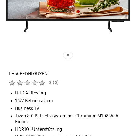
LH50BEDHLGUXEN
Produktbewertungen :
0
(
0
)
Anzahl der Bewertungen :
UHD Auflösung
16/7 Betriebsdauer
Business TV
Tizen 8.0 Betriebssystem mit Chromium M108 Web
Engine
HDR10+ Unterstützung