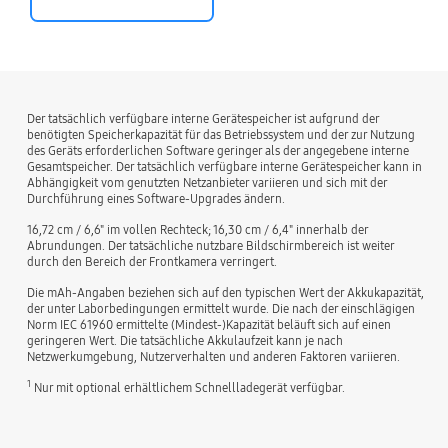
Der tatsächlich verfügbare interne Gerätespeicher ist aufgrund der
benötigten Speicherkapazität für das Betriebssystem und der zur Nutzung
des Geräts erforderlichen Software geringer als der angegebene interne
Gesamtspeicher. Der tatsächlich verfügbare interne Gerätespeicher kann in
Abhängigkeit vom genutzten Netzanbieter variieren und sich mit der
Durchführung eines Software-Upgrades ändern.
16,72 cm / 6,6" im vollen Rechteck; 16,30 cm / 6,4" innerhalb der
Abrundungen. Der tatsächliche nutzbare Bildschirmbereich ist weiter
durch den Bereich der Frontkamera verringert.
Die mAh-Angaben beziehen sich auf den typischen Wert der Akkukapazität,
der unter Laborbedingungen ermittelt wurde. Die nach der einschlägigen
Norm IEC 61960 ermittelte (Mindest-)Kapazität beläuft sich auf einen
geringeren Wert. Die tatsächliche Akkulaufzeit kann je nach
Netzwerkumgebung, Nutzerverhalten und anderen Faktoren variieren.
1
Nur mit optional erhältlichem Schnellladegerät verfügbar.