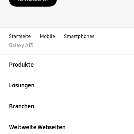
Startseite
Mobile
Smartphones
Galaxy A13
öffnen
Footer Navigation
Produkte
öffnen
Lösungen
öffnen
Branchen
öffnen
Weltweite Webseiten