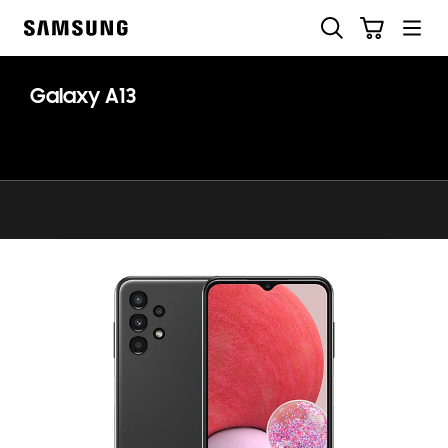
Skip
Suchen
Warenkorb
to
Samsung
content
Galaxy A13