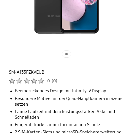
SM-A135FZKVEUB
Produktbewertungen :
0
(
0
)
Anzahl der Bewertungen :
Beeindruckendes Design mit Infinity-V Display
Besondere Motive mit der Quad-Hauptkamera in Szene
setzen
Lange Laufzeit mit dem leistungsstarken Akku und
1
Schnelladen
Fingerabdruckscanner für einfachen Schutz
2 SIM-Karten-Slots und microSD-Speichererweiterung