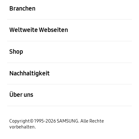
Branchen
öffnen
Weltweite Webseiten
öffnen
Shop
öffnen
Nachhaltigkeit
öffnen
Über uns
Copyright© 1995-2026 SAMSUNG. Alle Rechte
vorbehalten.