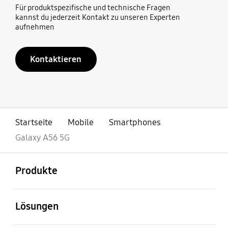
Für produktspezifische und technische Fragen
kannst du jederzeit Kontakt zu unseren Experten
aufnehmen
Kontaktieren
Startseite
Mobile
Smartphones
Galaxy A56 5G
öffnen
Footer Navigation
Produkte
öffnen
Lösungen
öffnen