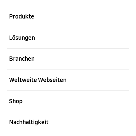
öffnen
Footer Navigation
Produkte
öffnen
Lösungen
öffnen
Branchen
öffnen
Weltweite Webseiten
öffnen
Shop
öffnen
Nachhaltigkeit
öffnen