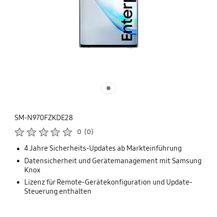
SM-N970FZKDE28
Produktbewertungen :
0
(
0
)
Anzahl der Bewertungen :
4 Jahre Sicherheits-Updates ab Markteinführung
Datensicherheit und Gerätemanagement mit Samsung
Knox
Lizenz für Remote-Gerätekonfiguration und Update-
Steuerung enthalten