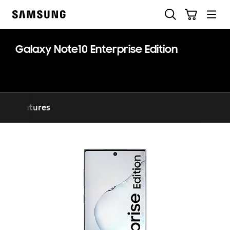
Skip
Suchen
Warenkorb
to
Samsung
content
Galaxy Note10 Enterprise Edition
Features