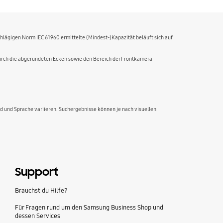
hlägigen Norm IEC 61960 ermittelte (Mindest-)Kapazität beläuft sich auf
durch die abgerundeten Ecken sowie den Bereich der Frontkamera
nd und Sprache variieren. Suchergebnisse können je nach visuellen
Support
Brauchst du Hilfe?
Für Fragen rund um den Samsung Business Shop und
dessen Services