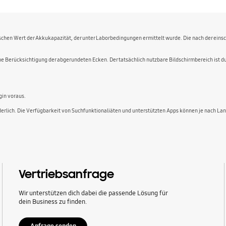
chen Wert der Akkukapazität, der unter Laborbedingungen ermittelt wurde. Die nach der einsc
e Berücksichtigung der abgerundeten Ecken. Der tatsächlich nutzbare Bildschirmbereich ist 
in voraus.
rderlich. Die Verfügbarkeit von Suchfunktionaliäten und unterstützten Apps können je nach La
Vertriebsanfrage
Wir unterstützen dich dabei die passende Lösung für
dein Business zu finden.