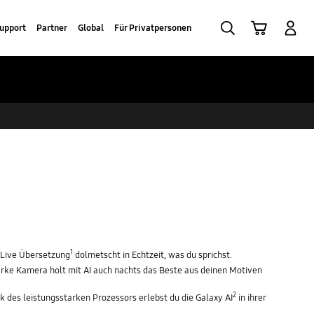
Suchen
Warenkorb
Anmelden
upport
Partner
Global
Für Privatpersonen
1
 Live Übersetzung
dolmetscht in Echtzeit, was du sprichst.
tarke Kamera holt mit AI auch nachts das Beste aus deinen Motiven
2
k des leistungsstarken Prozessors erlebst du die Galaxy AI
in ihrer