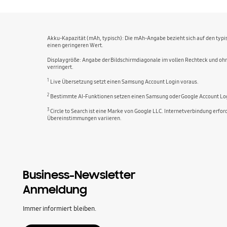
Akku-Kapazität (mAh, typisch): Die mAh-Angabe bezieht sich auf den typis
einen geringeren Wert.
Displaygröße: Angabe der Bildschirmdiagonale im vollen Rechteck und ohn
verringert.
1
Live Übersetzung setzt einen Samsung Account Login voraus.
2
Bestimmte AI-Funktionen setzen einen Samsung oder Google Account Log
3
Circle to Search ist eine Marke von Google LLC. Internetverbindung erfo
Übereinstimmungen variieren.
Business-Newsletter
Anmeldung
Immer informiert bleiben.