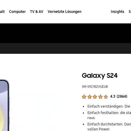
alt
Computer
TV & AV
Vernetzte Lösungen
Insights
S
Galaxy S24
SM-S921BZVGEUB
Produktbewertungen :
4.3
(
2864
)
Anzahl der Bewertungen :
Einfach verständigen: Die
Einfach festhalten: die s
raus.
Einfach durchstarten: Dan
vollen Power.