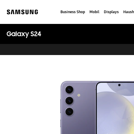
Skip
to
Business Shop
Mobil
Displays
Haush
content
Samsung
Galaxy S24