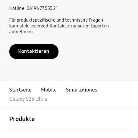
Hotline: 06196 77 555 21
Für produktspezifische und technische Fragen
kannst du jederzeit Kontakt zu unseren Experten
aufnehmen
Kontaktieren
Startseite
Mobile
Smartphones
Galaxy S25 Ultra
öffnen
Footer Navigation
Produkte
öffnen