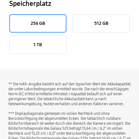
Speicherplatz
256 GB
512 GB
1 TB
** Die mAh-Angabe bezieht sich auf den typischen Wert der Akkukapazität,
der unter Laborbedingungen ermittelt wurde. Die nach der einschlägigen
Norm IEC 61960 ermittelte (Mindest-) Kapazität beläuft sich auf einen
geringeren Wert. Die tatsächliche Akkulaufzeit kann ja nach
Netzwerkumgebung, Nutzerverhalten und anderen Faktoren variieren.
*** Displaydiagonale gemessen im vollen Rechteck und ohne
Berücksichtigung der abgerundeten Ecken. Der tatsächlich nutzbare
Bildschirmbereich ist weiter durch den Bereich der Kamera verringert. Die
Bildschirmdiagonale des Galaxy S25 beträgt 15,64 cm / 6,2“ im vollen
Rechteck und 15,23 cm / 6,0“ unter Berücksichtigung der abgerundeten
Ecken. Die Bildschirmdiagonale des Galaxy S25+ beträgt 16,91 cm / 6,7“ im