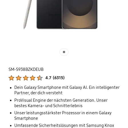
SM-S938BZKDEUB
Produktbewertungen :
4.7
(
6315
)
Anzahl der Bewertungen :
Dein Galaxy Smartphone mit Galaxy AI. Ein intelligenter
Partner, der dich versteht
ProVisual Engine der nächsten Generation. Unser
bestes Kamera- und Schnitterlebnis
Unser leistungsstärkster Prozessor in einem Galaxy
Smartphone
Umfassende Sicherheitslösungen mit Samsung Knox