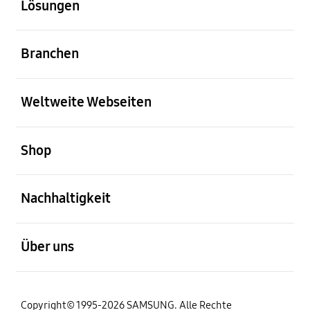
Lösungen
öffnen
Branchen
öffnen
Weltweite Webseiten
öffnen
Shop
öffnen
Nachhaltigkeit
öffnen
Über uns
Copyright© 1995-2026 SAMSUNG. Alle Rechte