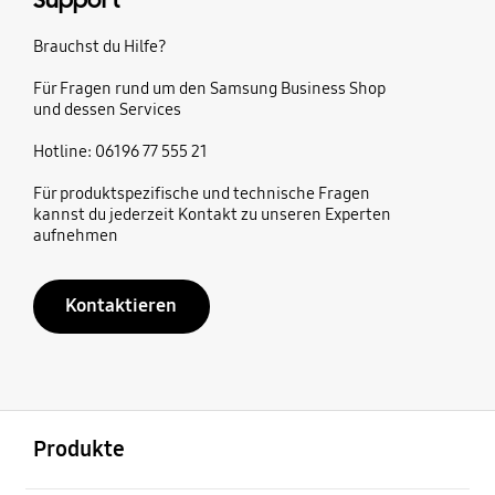
Support
Brauchst du Hilfe?
Für Fragen rund um den Samsung Business Shop
und dessen Services
Hotline: 06196 77 555 21
Für produktspezifische und technische Fragen
kannst du jederzeit Kontakt zu unseren Experten
aufnehmen
Kontaktieren
öffnen
Footer Navigation
Produkte
öffnen