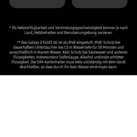
* 5G-Netzverfügbarkeit und Verbindungsgeschwindigkeit können je nach
Land, Netzbetreiber und Benutzerumgebung variieren.
** Das Galaxy Z Fold3 5G ist als IPx8 eingestuft. IPx8: Schutz bei
dauerhaftem Untertauchen bei 1,5 m Wassertiefe für 30 Minuten und
ausschließlich in klarem Wasser. Kein Schutz bei Salzwasser und anderen
Flüssigkeiten, insbesondere Seifenlauge, Alkohol und/oder erhitzter
Flüssigkeit. Der SIM-Kartenhalter muss stets vollständig mit dem Gerät
abschließen, so dass durch ihn kein Wasser eindringen kann.
Samsung Knox
Die mobile Sicherheitsplattform bietet hohen
Schutz für sensible Daten.
MEHR ERFAHREN