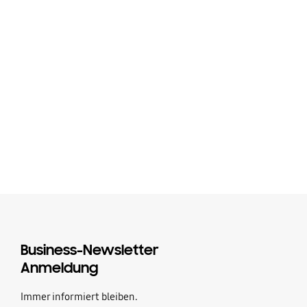
Vertriebsexperten
Bitte geben Sie Ihre Kontaktdaten an und unser
Vertriebsteam wird sich bei Ihnen melden.
MEHR ERFAHREN
Jetzt kaufen
Business-Newsletter
Anmeldung
Immer informiert bleiben.