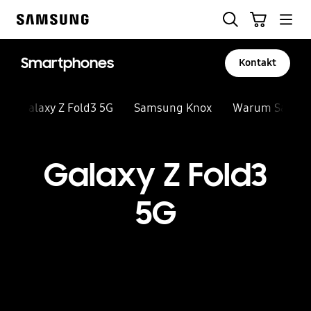
Skip
Suchen
Warenkorb
to
Samsung
content
Smartphones
Kontakt
Galaxy Z Fold3 5G
Samsung Knox
Warum Samsu
Galaxy Z Fold3
5G