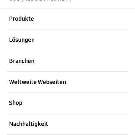
öffnen
Footer Navigation
Produkte
öffnen
Lösungen
öffnen
Branchen
öffnen
Weltweite Webseiten
öffnen
Shop
öffnen
Nachhaltigkeit
öffnen