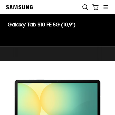
Skip
Suchen
Warenkorb
to
Samsung
content
Galaxy Tab S10 FE 5G (10,9")