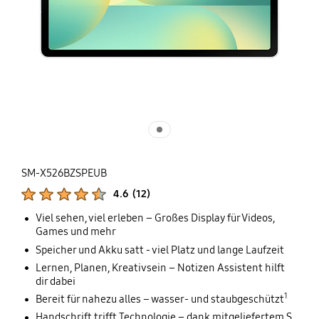
SM-X526BZSPEUB
Produktbewertungen :
4.6
(
12
)
Anzahl der Bewertungen :
Viel sehen, viel erleben – Großes Display für Videos,
Games und mehr
Speicher und Akku satt - viel Platz und lange Laufzeit
Lernen, Planen, Kreativsein – Notizen Assistent hilft
dir dabei
1
Bereit für nahezu alles – wasser- und staubgeschützt
Handschrift trifft Technologie – dank mitgeliefertem S