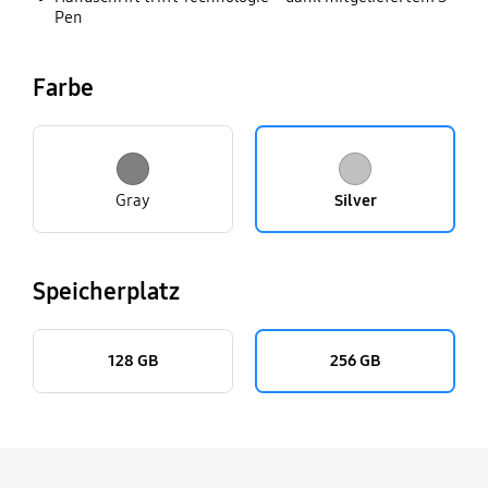
Pen
Farbe
Gray
Silver
Speicherplatz
128 GB
256 GB