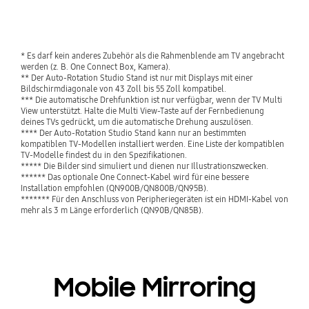
* Es darf kein anderes Zubehör als die Rahmenblende am TV angebracht 
werden (z. B. One Connect Box, Kamera).
** Der Auto-Rotation Studio Stand ist nur mit Displays mit einer 
Bildschirmdiagonale von 43 Zoll bis 55 Zoll kompatibel.
*** Die automatische Drehfunktion ist nur verfügbar, wenn der TV Multi 
View unterstützt. Halte die Multi View-Taste auf der Fernbedienung 
deines TVs gedrückt, um die automatische Drehung auszulösen.  
**** Der Auto-Rotation Studio Stand kann nur an bestimmten 
kompatiblen TV-Modellen installiert werden. Eine Liste der kompatiblen 
TV-Modelle findest du in den Spezifikationen.
***** Die Bilder sind simuliert und dienen nur Illustrationszwecken.
****** Das optionale One Connect-Kabel wird für eine bessere 
Installation empfohlen (QN900B/QN800B/QN95B).
******* Für den Anschluss von Peripheriegeräten ist ein HDMI-Kabel von 
mehr als 3 m Länge erforderlich (QN90B/QN85B).
Mobile Mirroring