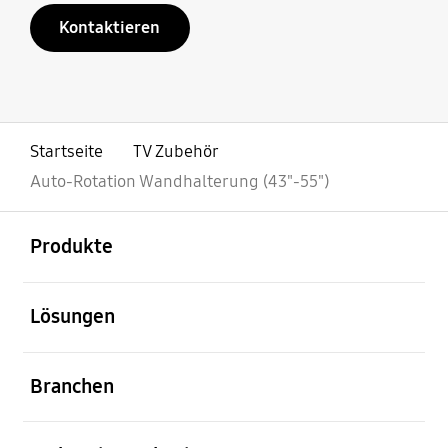
Kontaktieren
Startseite
TV Zubehör
Auto-Rotation Wandhalterung (43"-55")
öffnen
Footer Navigation
Produkte
öffnen
Lösungen
öffnen
Branchen
öffnen