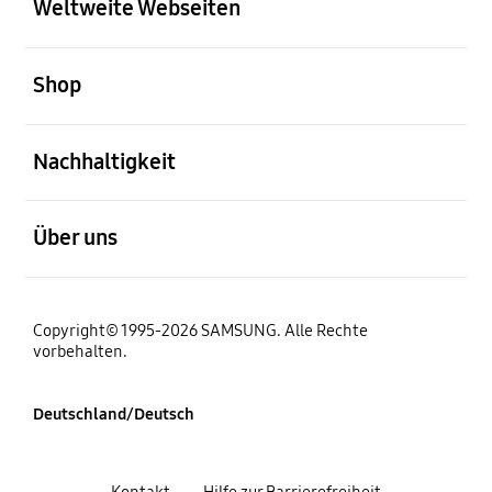
Weltweite Webseiten
öffnen
Shop
öffnen
Nachhaltigkeit
öffnen
Über uns
Copyright© 1995-2026 SAMSUNG. Alle Rechte
vorbehalten.
Deutschland/Deutsch
Kontakt
Hilfe zur Barrierefreiheit