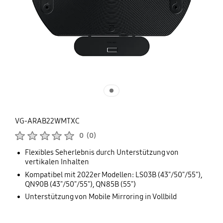
VG-ARAB22WMTXC
Produktbewertungen :
0
(
0
)
Anzahl der Bewertungen :
Flexibles Seherlebnis durch Unterstützung von
vertikalen Inhalten
Kompatibel mit 2022er Modellen: LS03B (43"/50"/55"),
QN90B (43"/50"/55"), QN85B (55")
Unterstützung von Mobile Mirroring in Vollbild