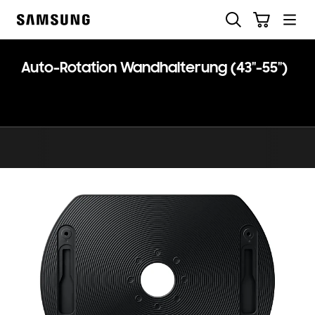
Skip
Suchen
Warenkorb
to
Samsung
content
Auto-Rotation Wandhalterung (43"-55")