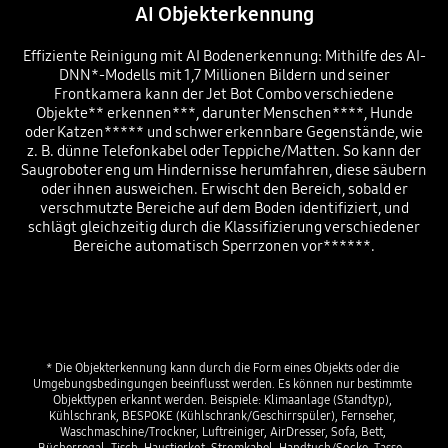
AI Objekterkennung
Effiziente Reinigung mit AI Bodenerkennung: Mithilfe des AI-
DNN*-Modells mit 1,7 Millionen Bildern und seiner
Frontkamera kann der Jet Bot Combo verschiedene
Objekte** erkennen***, darunter Menschen****, Hunde
oder Katzen***** und schwer erkennbare Gegenstände, wie
z. B. dünne Telefonkabel oder Teppiche/Matten. So kann der
Saugroboter eng um Hindernisse herumfahren, diese säubern
oder ihnen ausweichen. Er wischt den Bereich, sobald er
verschmutzte Bereiche auf dem Boden identifiziert, und
schlägt gleichzeitig durch die Klassifizierung verschiedener
Bereiche automatisch Sperrzonen vor******.
Playing video
* Die Objekterkennung kann durch die Form eines Objekts oder die 
Umgebungsbedingungen beeinflusst werden. Es können nur bestimmte 
Objekttypen erkannt werden. Beispiele: Klimaanlage (Standtyp), 
Kühlschrank, BESPOKE (Kühlschrank/Geschirrspüler), Fernseher, 
Waschmaschine/Trockner, Luftreiniger, AirDresser, Sofa, Bett, 
Bücherregal, Tisch, Haustierkot, Stromkabel, Handtuch/Socke, Tasse , 