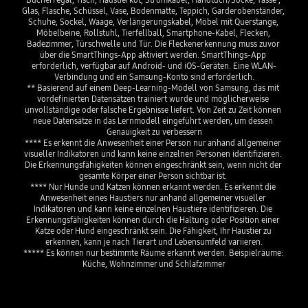
Glas, Flasche, Schüssel, Vase, Bodenmatte, Teppich, Garderobenständer, 
Schuhe, Sockel, Waage, Verlängerungskabel, Möbel mit Querstange, 
Möbelbeine, Rollstuhl, Tierfellball, Smartphone-Kabel, Flecken, 
Badezimmer, Türschwelle und Tür. Die Fleckenerkennung muss zuvor 
über die SmartThings-App aktiviert werden. SmartThings-App 
erforderlich, verfügbar auf Android- und iOS-Geräten. Eine WLAN-
Verbindung und ein Samsung-Konto sind erforderlich.

** Basierend auf einem Deep-Learning-Modell von Samsung, das mit 
vordefinierten Datensätzen trainiert wurde und möglicherweise 
unvollständige oder falsche Ergebnisse liefert. Von Zeit zu Zeit können 
neue Datensätze in das Lernmodell eingeführt werden, um dessen 
Genauigkeit zu verbessern

**** Es erkennt die Anwesenheit einer Person nur anhand allgemeiner 
visueller Indikatoren und kann keine einzelnen Personen identifizieren. 
Die Erkennungsfähigkeiten können eingeschränkt sein, wenn nicht der 
gesamte Körper einer Person sichtbar ist. 

**** Nur Hunde und Katzen können erkannt werden. Es erkennt die 
Anwesenheit eines Haustiers nur anhand allgemeiner visueller 
Indikatoren und kann keine einzelnen Haustiere identifizieren. Die 
Erkennungsfähigkeiten können durch die Haltung oder Position einer 
Katze oder Hund eingeschränkt sein. Die Fähigkeit, Ihr Haustier zu 
erkennen, kann je nach Tierart und Lebensumfeld variieren.

***** Es können nur bestimmte Räume erkannt werden. Beispielräume: 