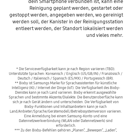
dein Smartphone verbunden ist, kann eine
Reinigung geplant werden, gestartet oder
gestoppt werden, angegeben werden, wo gereinigt
werden soll, der Kanister in der Reinigungsstation
entleert werden, der Standort lokalisiert werden
und vieles mehr.
* Die Serviceverfügbarkeit kann je nach Region variieren (TBD). 
Unterstützte Sprachen: Koreanisch / Englisch (US/GB/IN) / Französisch / 
Deutsch / Italienisch / Spanisch (ES/MX) / Portugiesisch (BR). 

** Bixby ist Samsungs Marke für Sprachassistenten für künstliche 
Intelligenz (KI) / Internet der Dinge (IoT). Die Verfügbarkeit des Bixby-
Dienstes kann je nach Land variieren. Bixby erkennt ausgewählte 
Sprachen und bestimmte Akzente/Dialekte. Die Benutzeroberfläche kann 
sich je nach Gerät ändern und unterscheiden. Die Verfügbarkeit von 
Bixby-Funktionen und Inhaltsanbietern kann je nach 
Land/Anbieter/Sprache/Gerätemodell/Betriebssystemversion variieren. 
Eine Anmeldung bei einem Samsung-Konto und eine 
Datennetzwerkverbindung (WLAN oder Datennetzwerk) sind 
erforderlich.

*** Zu den Bixby-Befehlen gehören „Planen“, „Bewegen“, „Laden“, 