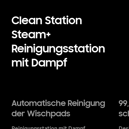
Clean Station
Steam+
Reinigungsstation
mit Dampf
Playing video
Automatische Reinigung
99
der Wischpads
sc
Reinigungsstation mit Dampf
Des