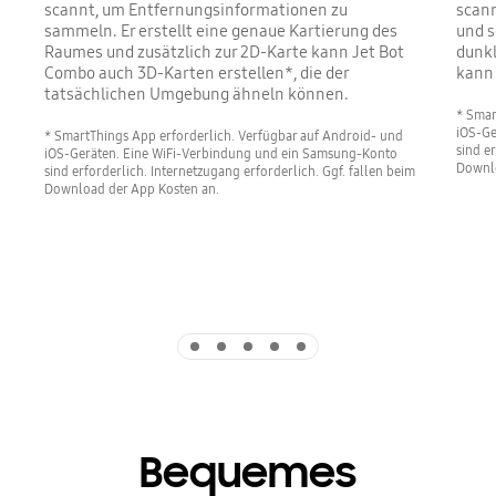
scannt, um Entfernungsinformationen zu
scan
sammeln. Er erstellt eine genaue Kartierung des
und s
Raumes und zusätzlich zur 2D-Karte kann Jet Bot
dunkl
Combo auch 3D-Karten erstellen*, die der
kann 
tatsächlichen Umgebung ähneln können.
* Smar
iOS-Ge
* SmartThings App erforderlich. Verfügbar auf Android- und
sind e
iOS-Geräten. Eine WiFi-Verbindung und ein Samsung-Konto
Downlo
sind erforderlich. Internetzugang erforderlich. Ggf. fallen beim
Download der App Kosten an.
Indicator 1
Indicator 2
Indicator 3
Indicator 4
Indicator 5
Bequemes