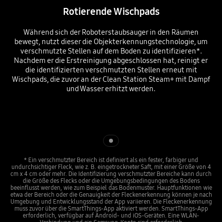
Rotierende Wischpads
Während sich der Roboterstaubsauger in den Räumen
bewegt, nutzt dieser die Objekterkennungstechnologie, um
verschmutzte Stellen auf dem Boden zu identifizieren*.
Nachdem er die Erstreinigung abgeschlossen hat, reinigt er
die identifizierten verschmutzten Stellen erneut mit
Wischpads, die zuvor an der Clean Station Steam+ mit Dampf
und Wasser erhitzt werden.
Indicator 1
* Ein verschmutzter Bereich ist definiert als ein fester, farbiger und
undurchsichtiger Fleck, wie z. B. eingetrockneter Saft, mit einer Größe von 4
cm x 4 cm oder mehr. Die Identifizierung verschmutzter Bereiche kann durch
die Größe des Flecks oder die Umgebungsbedingungen des Bodens
beeinflusst werden, wie zum Beispiel das Bodenmuster. Hauptfunktionen wie
etwa der Bereich oder die Genauigkeit der Fleckenerkennung können je nach
Umgebung und Entwicklungsstand der App variieren. Die Fleckenerkennung
muss zuvor über die SmartThings-App aktiviert werden. SmartThings-App
erforderlich, verfügbar auf Android- und iOS-Geräten. Eine WLAN-