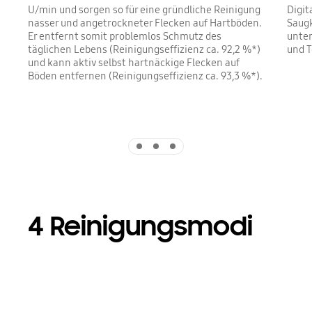
U/min und sorgen so für eine gründliche Reinigung
Digit
nasser und angetrockneter Flecken auf Hartböden.
Saugk
Er entfernt somit problemlos Schmutz des
unter
täglichen Lebens (Reinigungseffizienz ca. 92,2 %*)
und 
und kann aktiv selbst hartnäckige Flecken auf
Böden entfernen (Reinigungseffizienz ca. 93,3 %*).
Indicator 1
Indicator 2
Indicator 3
4 Reinigungsmodi