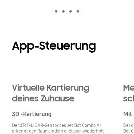
Indicator 1
Indicator 2
Indicator 3
Indicator 4
App-Steuerung
Virtuelle Kartierung
Me
deines Zuhause
sc
3D -Kartierung
Mit
Der dToF-LiDAR-Sensor des Jet Bot Combo AI
Der d
erkennt den Raum, indem er diesen wiederholt
Bot C