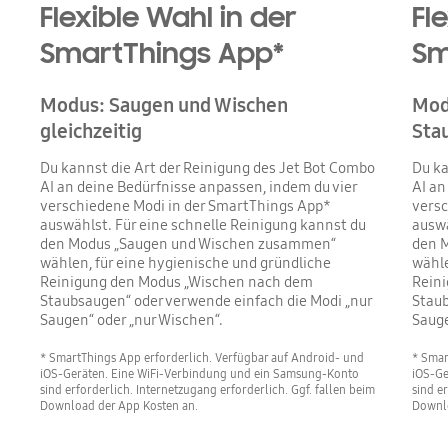
Flexible Wahl in der
Fl
SmartThings App*
Sm
Modus: Saugen und Wischen
Mod
gleichzeitig
Sta
Du kannst die Art der Reinigung des Jet Bot Combo
Du ka
AI an deine Bedürfnisse anpassen, indem du vier
AI an
verschiedene Modi in der SmartThings App*
versc
auswählst. Für eine schnelle Reinigung kannst du
auswä
den Modus „Saugen und Wischen zusammen“
den 
wählen, für eine hygienische und gründliche
wähle
Reinigung den Modus „Wischen nach dem
Rein
Staubsaugen“ oder verwende einfach die Modi „nur
Staub
Saugen“ oder „nur Wischen“.
Sauge
* SmartThings App erforderlich. Verfügbar auf Android- und
* Smar
iOS-Geräten. Eine WiFi-Verbindung und ein Samsung-Konto
iOS-Ge
sind erforderlich. Internetzugang erforderlich. Ggf. fallen beim
sind e
Download der App Kosten an.
Downlo