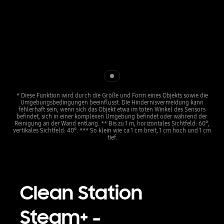
Indicator 1
* Diese Funktion wird durch die Größe und Form eines Objekts sowie die
Umgebungsbedingungen beeinflusst. Die Hindernisvermeidung kann
fehlerhaft sein, wenn sich das Objekt etwa im toten Winkel des Sensors
befindet, sich in einer komplexen Umgebung befindet oder während der
Reinigung an der Wand entlang. ** Bis zu 1 m, horizontales Sichtfeld: 60°,
vertikales Sichtfeld: 40°. *** So klein wie ca 1 cm breit, 1 cm hoch und 1 cm
tief.
Clean Station
Steam+ -