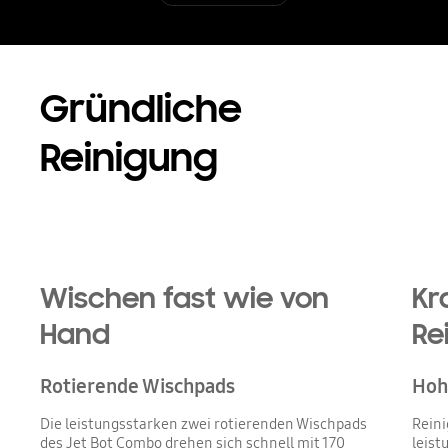
Gründliche
Reinigung
Wischen fast wie von
Kr
Hand
Re
Rotierende Wischpads
Hoh
Die leistungsstarken zwei rotierenden Wischpads
Reini
des Jet Bot Combo drehen sich schnell mit 170
leist