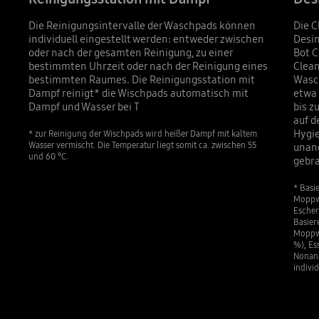
Die Reinigungsintervalle der Waschpads können
Die C
individuell eingestellt werden: entweder zwischen
Desin
oder nach der gesamten Reinigung, zu einer
Bot C
bestimmten Uhrzeit oder nach der Reinigung eines
Clean
bestimmten Raumes. Die Reinigungsstation mit
Wasch
Dampf reinigt* die Wischpads automatisch mit
etwa 
Dampf und Wasser bei T
bis z
auf d
Hygie
* zur Reinigung der Wischpads wird heißer Dampf mit kaltem
Wasser vermischt. Die Temperatur liegt somit ca. zwischen 55
unang
und 60 °C.
gebra
* Basi
Moppw
Escher
Basier
Moppwä
%), Es
Nonana
indivi