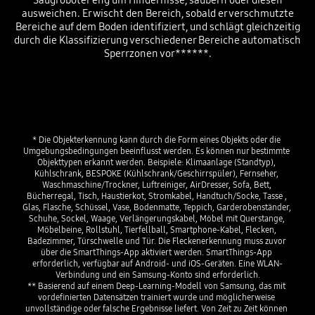
Saugroboter eng um Hindernisse, säubern oder diesen
ausweichen. Er wischt den Bereich, sobald er verschmutzte
Bereiche auf dem Boden identifiziert, und schlägt gleichzeitig
durch die Klassifizierung verschiedener Bereiche automatisch
Sperrzonen vor******.
Playing video
* Die Objekterkennung kann durch die Form eines Objekts oder die 
Umgebungsbedingungen beeinflusst werden. Es können nur bestimmte 
Objekttypen erkannt werden. Beispiele: Klimaanlage (Standtyp), 
Kühlschrank, BESPOKE (Kühlschrank/Geschirrspüler), Fernseher, 
Waschmaschine/Trockner, Luftreiniger, AirDresser, Sofa, Bett, 
Bücherregal, Tisch, Haustierkot, Stromkabel, Handtuch/Socke, Tasse , 
Glas, Flasche, Schüssel, Vase, Bodenmatte, Teppich, Garderobenständer, 
Schuhe, Sockel, Waage, Verlängerungskabel, Möbel mit Querstange, 
Möbelbeine, Rollstuhl, Tierfellball, Smartphone-Kabel, Flecken, 
Badezimmer, Türschwelle und Tür. Die Fleckenerkennung muss zuvor 
über die SmartThings-App aktiviert werden. SmartThings-App 
erforderlich, verfügbar auf Android- und iOS-Geräten. Eine WLAN-
Verbindung und ein Samsung-Konto sind erforderlich.

** Basierend auf einem Deep-Learning-Modell von Samsung, das mit 
vordefinierten Datensätzen trainiert wurde und möglicherweise 
unvollständige oder falsche Ergebnisse liefert. Von Zeit zu Zeit können 