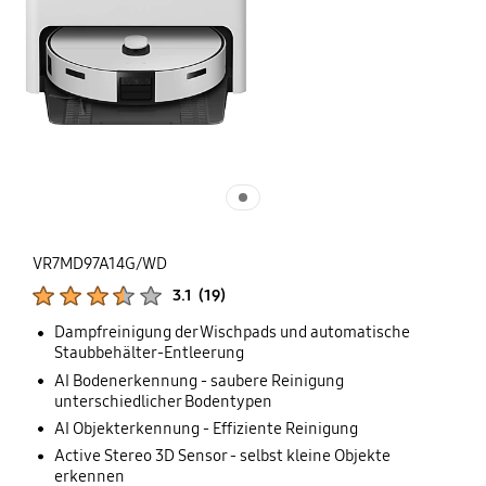
VR7MD97A14G/WD
Produktbewertungen :
3.1
(
19
)
Anzahl der Bewertungen :
Dampfreinigung der Wischpads und automatische
Staubbehälter-Entleerung
AI Bodenerkennung - saubere Reinigung
unterschiedlicher Bodentypen
AI Objekterkennung - Effiziente Reinigung
Active Stereo 3D Sensor - selbst kleine Objekte
erkennen