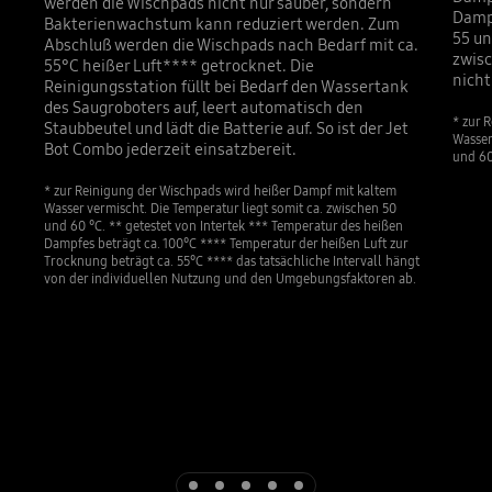
werden die Wischpads nicht nur sauber, sondern
Dampf
Bakterienwachstum kann reduziert werden. Zum
55 un
Abschluß werden die Wischpads nach Bedarf mit ca.
zwisc
55°C heißer Luft**** getrocknet. Die
nicht
Reinigungsstation füllt bei Bedarf den Wassertank
des Saugroboters auf, leert automatisch den
* zur 
Staubbeutel und lädt die Batterie auf. So ist der Jet
Wasser
Bot Combo jederzeit einsatzbereit.
und 60
* zur Reinigung der Wischpads wird heißer Dampf mit kaltem
Wasser vermischt. Die Temperatur liegt somit ca. zwischen 50
und 60 °C. ** getestet von Intertek *** Temperatur des heißen
Dampfes beträgt ca. 100°C **** Temperatur der heißen Luft zur
Trocknung beträgt ca. 55°C **** das tatsächliche Intervall hängt
von der individuellen Nutzung und den Umgebungsfaktoren ab.
Indicator 1
Indicator 2
Indicator 3
Indicator 4
Indicator 5