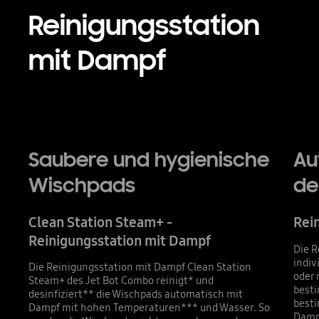
Reinigungsstation
mit Dampf
Playing video
Saubere und hygienische
Au
Wischpads
de
Clean Station Steam+ -
Rei
Reinigungsstation mit Dampf
Die R
indiv
Die Reinigungsstation mit Dampf Clean Station
oder 
Steam+ des Jet Bot Combo reinigt* und
besti
desinfiziert** die Wischpads automatisch mit
best
Dampf mit hohen Temperaturen*** und Wasser. So
Dampf