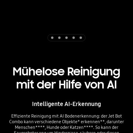
Indicator 1
Indicator 2
Indicator 3
Indicator 4
Indicator 5
Mühelose Reinigung
mit der Hilfe von AI
Intelligente AI-Erkennung
Effiziente Reinigung mit AI Bodenerkennung: der Jet Bot
Combo kann verschiedene Objekte* erkennen**, darunter
Menschen****, Hunde oder Katzen****. So kann der