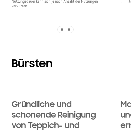
Nutzungsdauer kann sich je nach Anzahl der Nutzungen
und U
verkürzen.
Indicator 1
Indicator 2
Bürsten
Gründliche und
Ma
schonende Reinigung
un
von Teppich- und
er