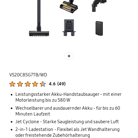
VS20C85G7TB/WD
Produktbewertungen :
4.6
(
49
)
Anzahl der Bewertungen :
Leistungsstarker Akku-Handstaubsauger - mit einer
Motorleistung bis zu 580 W
Wechselbarer und ausdauernder Akku - für bis zu 60
Minuten Laufzeit
Jet Cyclone - Starke Saugleistung und saubere Luft
2-in-1 Ladestation - Flexibel als Jet Wandhalterung
oder freistehende Zubehörhalterung