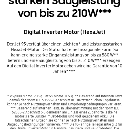
starken Saugleistung
von bis zu 210W***
Digital Inverter Motor (HexaJet)
Der Jet 95 verfügt über einen leichten* und leistungsstarken
HexaJet-Motor. Der Stator hat eine hexagonale Form. So
kann er eine starke Eingangsleistung von bis zu 580 W**
liefern und eine Saugleistung von bis zu 210 W*** erzeugen.
Auf den Digital Inverter Motor geben wir eine Garantie von 10
Jahren****.
* VS9000 Motor: 205 g. Jet 95 Motor: 109 g. ** Basierend auf internen Tests
gemäß der Norm IEC 60335-1 Abschnitt 10. Die tatsächlichen Ergebnisse
können je nach Nutzungsverhalten und Umgebungsbedingungen variieren.
*** Basierend auf internen Tests, in Übereinstimmung mit der Norm IEC
62885-2 Abschnitt 5.8 gemessen am Einlass eines Zubehörteils (keine
motorisierte Bürste) im Jet-Modus und voll geladenem Akku. Die
tatsächlichen Ergebnisse können je nach Nutzungsverhalten und
Umgebungsbedingungen variieren. **** Die 10-jährige Teilegarantie gilt für
den Digital Inverter Motor in Handstaubsaugern und Saugrobotern. Die