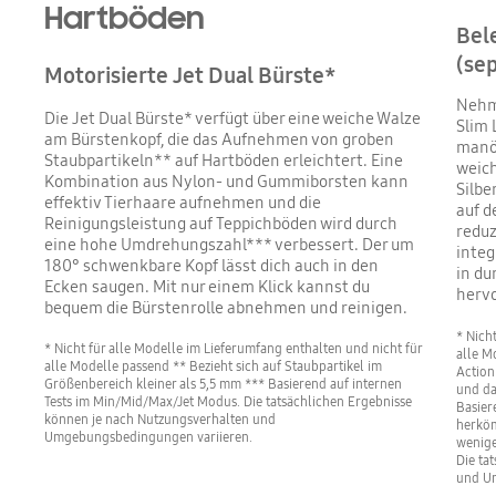
Hartböden
Bel
(sep
Motorisierte Jet Dual Bürste*
Nehme
Die Jet Dual Bürste* verfügt über eine weiche Walze
Slim 
am Bürstenkopf, die das Aufnehmen von groben
manöv
Staubpartikeln** auf Hartböden erleichtert. Eine
weich
Kombination aus Nylon- und Gummiborsten kann
Silbe
effektiv Tierhaare aufnehmen und die
auf d
Reinigungsleistung auf Teppichböden wird durch
reduz
eine hohe Umdrehungszahl*** verbessert. Der um
integ
180° schwenkbare Kopf lässt dich auch in den
in du
Ecken saugen. Mit nur einem Klick kannst du
herv
bequem die Bürstenrolle abnehmen und reinigen.
* Nich
* Nicht für alle Modelle im Lieferumfang enthalten und nicht für
alle M
alle Modelle passend ** Bezieht sich auf Staubpartikel im
Action
Größenbereich kleiner als 5,5 mm *** Basierend auf internen
und da
Tests im Min/Mid/Max/Jet Modus. Die tatsächlichen Ergebnisse
Basier
können je nach Nutzungsverhalten und
herköm
Umgebungsbedingungen variieren.
wenige
Die ta
und U