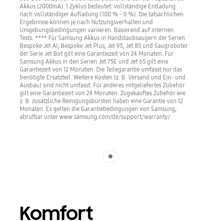
Akkus (2000mA). 1 Zyklus bedeutet: vollständige Entladung
nach vollständiger Aufladung (100 % - 0 %). Die tatsächlichen
Ergebnisse können je nach Nutzungsverhalten und
Umgebungsbedingungen variieren. Basierend auf internen
Tests. **** Für Samsung Akkus in Handstaubsaugern der Serien
Bespoke Jet AI, Bespoke Jet Plus, Jet 95, Jet 85 und Saugroboter
der Serie Jet Bot gilt eine Garantiezeit von 24 Monaten. Für
Samsung Akkus in den Serien Jet 75E und Jet 65 gilt eine
Garantiezeit von 12 Monaten. Die Teilegarantie umfasst nur das
benötigte Ersatzteil. Weitere Kosten (z. B. Versand und Ein- und
Ausbau) sind nicht umfasst. Für anderes mitgeliefertes Zubehör
gilt eine Garantiezeit von 24 Monaten. Zugekauftes Zubehör wie
z. B. zusätzliche Reinigungsbürsten haben eine Garantie von 12
Monaten. Es gelten die Garantiebedingungen von Samsung,
abrufbar unter www.samsung.com/de/support/warranty/
Indicator 1
Komfort