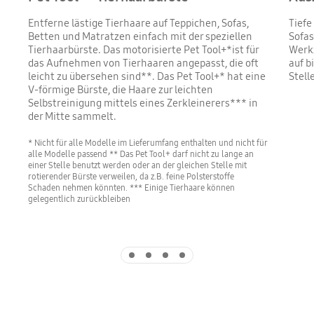
Entferne lästige Tierhaare auf Teppichen, Sofas,
Tiefe
Betten und Matratzen einfach mit der speziellen
Sofas
Tierhaarbürste. Das motorisierte Pet Tool+*ist für
Werkz
das Aufnehmen von Tierhaaren angepasst, die oft
auf b
leicht zu übersehen sind**. Das Pet Tool+* hat eine
Stell
V-förmige Bürste, die Haare zur leichten
Selbstreinigung mittels eines Zerkleinerers*** in
der Mitte sammelt.
* Nicht für alle Modelle im Lieferumfang enthalten und nicht für
alle Modelle passend ** Das Pet Tool+ darf nicht zu lange an
einer Stelle benutzt werden oder an der gleichen Stelle mit
rotierender Bürste verweilen, da z.B. feine Polsterstoffe
Schaden nehmen könnten. *** Einige Tierhaare können
gelegentlich zurückbleiben
Indicator 1
Indicator 2
Indicator 3
Indicator 4