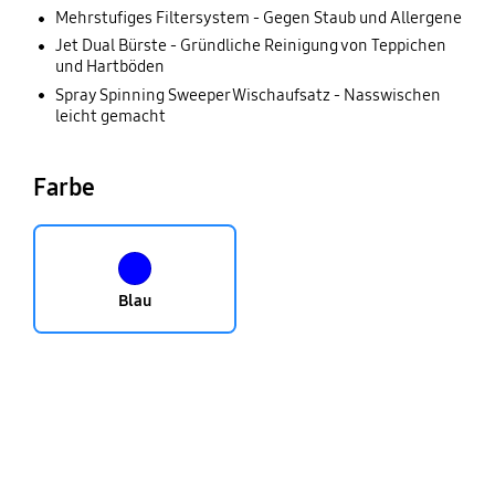
Mehrstufiges Filtersystem - Gegen Staub und Allergene
Jet Dual Bürste - Gründliche Reinigung von Teppichen
und Hartböden
Spray Spinning Sweeper Wischaufsatz - Nasswischen
leicht gemacht
Farbe
Blau
key features