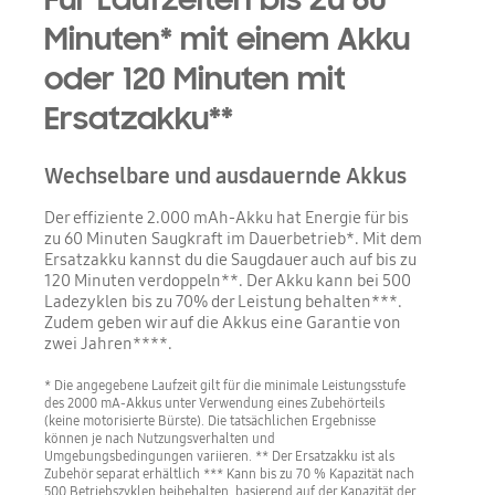
Minuten* mit einem Akku
oder 120 Minuten mit
Ersatzakku**
Wechselbare und ausdauernde Akkus
Der effiziente 2.000 mAh-Akku hat Energie für bis
zu 60 Minuten Saugkraft im Dauerbetrieb*. Mit dem
Ersatzakku kannst du die Saugdauer auch auf bis zu
120 Minuten verdoppeln**. Der Akku kann bei 500
Ladezyklen bis zu 70% der Leistung behalten***.
Zudem geben wir auf die Akkus eine Garantie von
zwei Jahren****.
* Die angegebene Laufzeit gilt für die minimale Leistungsstufe
des 2000 mA-Akkus unter Verwendung eines Zubehörteils
(keine motorisierte Bürste). Die tatsächlichen Ergebnisse
können je nach Nutzungsverhalten und
Umgebungsbedingungen variieren. ** Der Ersatzakku ist als
Zubehör separat erhältlich *** Kann bis zu 70 % Kapazität nach
500 Betriebszyklen beibehalten, basierend auf der Kapazität der