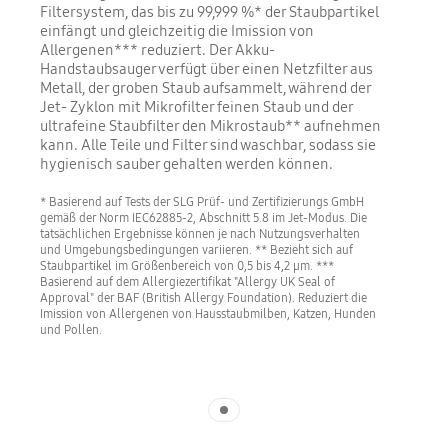
Filtersystem, das bis zu 99,999 %* der Staubpartikel
einfängt und gleichzeitig die Imission von
Allergenen*** reduziert. Der Akku-
Handstaubsauger verfügt über einen Netzfilter aus
Metall, der groben Staub aufsammelt, während der
Jet- Zyklon mit Mikrofilter feinen Staub und der
ultrafeine Staubfilter den Mikrostaub** aufnehmen
kann. Alle Teile und Filter sind waschbar, sodass sie
hygienisch sauber gehalten werden können.
* Basierend auf Tests der SLG Prüf- und Zertifizierungs GmbH
gemäß der Norm IEC62885-2, Abschnitt 5.8 im Jet-Modus. Die
tatsächlichen Ergebnisse können je nach Nutzungsverhalten
und Umgebungsbedingungen variieren. ** Bezieht sich auf
Staubpartikel im Größenbereich von 0,5 bis 4,2 µm. ***
Basierend auf dem Allergiezertifikat "Allergy UK Seal of
Approval" der BAF (British Allergy Foundation). Reduziert die
Imission von Allergenen von Hausstaubmilben, Katzen, Hunden
und Pollen.
Indicator 1