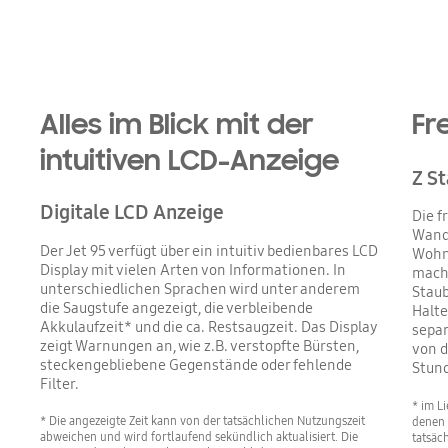
Alles im Blick mit der
Fr
intuitiven LCD-Anzeige
Z St
Digitale LCD Anzeige
Die f
Wand 
Der Jet 95 verfügt über ein intuitiv bedienbares LCD
Wohnu
Display mit vielen Arten von Informationen. In
mach
unterschiedlichen Sprachen wird unter anderem
Staub
die Saugstufe angezeigt, die verbleibende
Halte
Akkulaufzeit* und die ca. Restsaugzeit. Das Display
sepa
zeigt Warnungen an, wie z.B. verstopfte Bürsten,
von d
steckengebliebene Gegenstände oder fehlende
Stund
Filter.
* im L
* Die angezeigte Zeit kann von der tatsächlichen Nutzungszeit
denen 
abweichen und wird fortlaufend sekündlich aktualisiert. Die
tatsäc