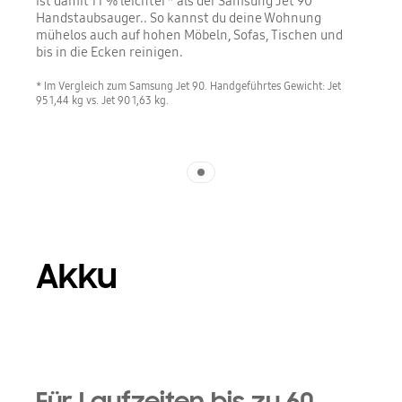
ist damit 11 % leichter* als der Samsung Jet 90
Handstaubsauger.. So kannst du deine Wohnung
mühelos auch auf hohen Möbeln, Sofas, Tischen und
bis in die Ecken reinigen.
* Im Vergleich zum Samsung Jet 90. Handgeführtes Gewicht: Jet
95 1,44 kg vs. Jet 90 1,63 kg.
Indicator 1
Akku
Für Laufzeiten bis zu 60